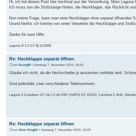
Hi, ich hol diesen Post hier nochmal aus der Versenkung. Mein Laguna ha
Ich muss nun die Stoßstange hinten, die Heckklappe, das Rücklicht un
Nun meine Frage, kann man eine Heckklappe ohne separat öffnenden S
Grund hierfür, ich könnte von einen Verwerter die Heckklappe und Stoßs
Danke für eure Hilfe.
Laguna III 2.0 GT Bj 11/2008
Re: Heckklappe separat öffnen
von
GeorgW
» Samstag 7. November 2020, 18:00
Glaube ich nicht, da die Heckscheibe ja ansonsten verklebt wird. Scho
Sind jedenfalls zwei verschiedene Teilenummern.
Laguna 3 Grandtour GT mit 2.0 dci FAP (150PS) EZ 3/2010, Carminat 3, AHK, Standh
Re: Heckklappe separat öffnen
von
Chris King84
» Samstag 7. November 2020, 19:25