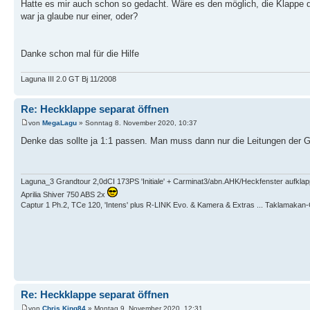
Hatte es mir auch schon so gedacht. Wäre es den möglich, die Klappe 
war ja glaube nur einer, oder?
Danke schon mal für die Hilfe
Laguna III 2.0 GT Bj 11/2008
Re: Heckklappe separat öffnen
von
MegaLagu
» Sonntag 8. November 2020, 10:37
Denke das sollte ja 1:1 passen. Man muss dann nur die Leitungen der G
Laguna_3 Grandtour 2,0dCI 173PS 'Initiale' + Carminat3/abn.AHK/Heckfenster aufkla
Aprilia Shiver 750 ABS 2x
Captur 1 Ph.2, TCe 120, 'Intens' plus R-LINK Evo. & Kamera & Extras ... Taklamaka
Re: Heckklappe separat öffnen
von
Chris King84
» Montag 9. November 2020, 12:31