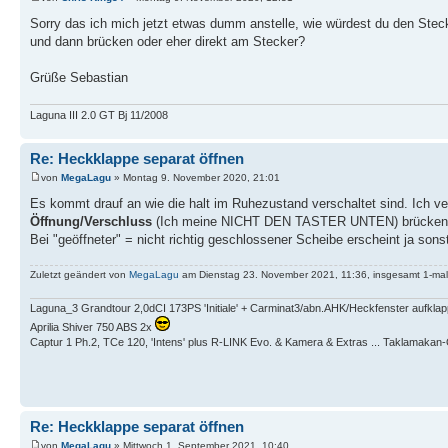
Sorry das ich mich jetzt etwas dumm anstelle, wie würdest du den Ste
und dann brücken oder eher direkt am Stecker?
Grüße Sebastian
Laguna III 2.0 GT Bj 11/2008
Re: Heckklappe separat öffnen
von
MegaLagu
» Montag 9. November 2020, 21:01
Es kommt drauf an wie die halt im Ruhezustand verschaltet sind. Ich v
Öffnung/Verschluss
(Ich meine NICHT DEN TASTER UNTEN) brücken
Bei "geöffneter" = nicht richtig geschlossener Scheibe erscheint ja son
Zuletzt geändert von
MegaLagu
am Dienstag 23. November 2021, 11:36, insgesamt 1-mal
Laguna_3 Grandtour 2,0dCI 173PS 'Initiale' + Carminat3/abn.AHK/Heckfenster aufkla
Aprilia Shiver 750 ABS 2x
Captur 1 Ph.2, TCe 120, 'Intens' plus R-LINK Evo. & Kamera & Extras ... Taklamaka
Re: Heckklappe separat öffnen
von
MegaLagu
» Mittwoch 1. September 2021, 10:40