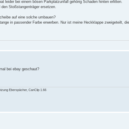
t leider bei einem bösen Parkplatzunfall gehörig Schaden hinten erlitten.
d den Stoßstangenträger ersetzen.
cheibe auf eine solche umbauen?
tange in passender Farbe erwerben. Nur ist meine Heckklappe zweigeteilt, die
nmal bei ebay geschaut?
eizung Eberspächer, CanClip 1.66