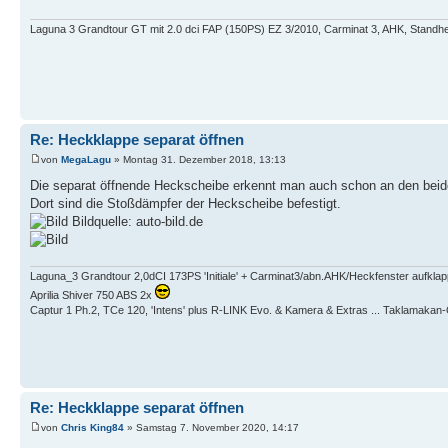
Laguna 3 Grandtour GT mit 2.0 dci FAP (150PS) EZ 3/2010, Carminat 3, AHK, Standh
Re: Heckklappe separat öffnen
von
MegaLagu
» Montag 31. Dezember 2018, 13:13
Die separat öffnende Heckscheibe erkennt man auch schon an den beid
Dort sind die Stoßdämpfer der Heckscheibe befestigt.
Bildquelle: auto-bild.de
Laguna_3 Grandtour 2,0dCI 173PS 'Initiale' + Carminat3/abn.AHK/Heckfenster aufkla
Aprilia Shiver 750 ABS 2x
Captur 1 Ph.2, TCe 120, 'Intens' plus R-LINK Evo. & Kamera & Extras ... Taklamaka
Re: Heckklappe separat öffnen
von
Chris King84
» Samstag 7. November 2020, 14:17