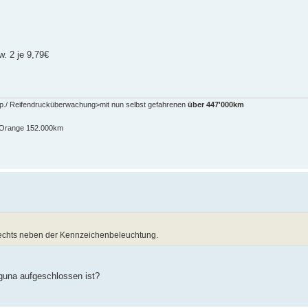
. 2 je 9,79€
pp./ Reifendrucküberwachung>mit nun selbst gefahrenen
über 447'000km
n-Orange 152.000km
r rechts neben der Kennzeichenbeleuchtung.
guna aufgeschlossen ist?