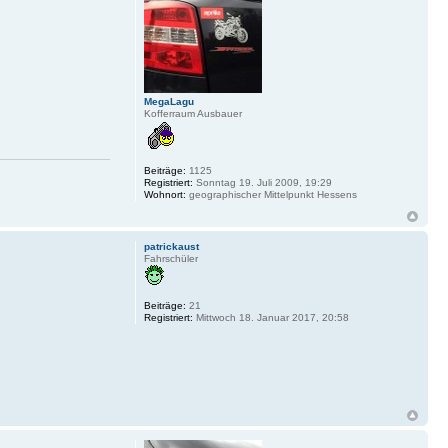
MegaLagu
Kofferraum Ausbauer
Beiträge:
1125
Registriert:
Sonntag 19. Juli 2009, 19:29
Wohnort:
geographischer Mittelpunkt Hessens
patrickaust
Fahrschüler
Beiträge:
21
Registriert:
Mittwoch 18. Januar 2017, 20:58