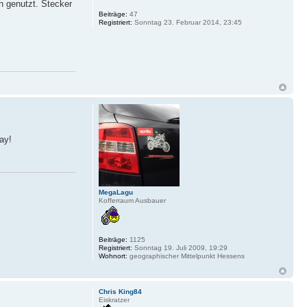
n genutzt. Stecker
Beiträge:
47
Registriert:
Sonntag 23. Februar 2014, 23:45
ay!
MegaLagu
Kofferraum Ausbauer
Beiträge:
1125
Registriert:
Sonntag 19. Juli 2009, 19:29
Wohnort:
geographischer Mittelpunkt Hessens
Chris King84
Eiskratzer