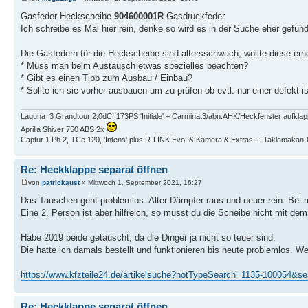
Gasfeder Heckscheibe
904600001R
Gasdruckfeder
Ich schreibe es Mal hier rein, denke so wird es in der Suche eher gefun
Die Gasfedern für die Heckscheibe sind altersschwach, wollte diese ern
* Muss man beim Austausch etwas spezielles beachten?
* Gibt es einen Tipp zum Ausbau / Einbau?
* Sollte ich sie vorher ausbauen um zu prüfen ob evtl. nur einer defekt i
Laguna_3 Grandtour 2,0dCI 173PS 'Initiale' + Carminat3/abn.AHK/Heckfenster aufkla
Aprilia Shiver 750 ABS 2x
Captur 1 Ph.2, TCe 120, 'Intens' plus R-LINK Evo. & Kamera & Extras ... Taklamaka
Re: Heckklappe separat öffnen
von
patrickaust
» Mittwoch 1. September 2021, 16:27
Das Tauschen geht problemlos. Alter Dämpfer raus und neuer rein. Bei 
Eine 2. Person ist aber hilfreich, so musst du die Scheibe nicht mit d
Habe 2019 beide getauscht, da die Dinger ja nicht so teuer sind.
Die hatte ich damals bestellt und funktionieren bis heute problemlos. We
https://www.kfzteile24.de/artikelsuche?notTypeSearch=1135-100054&
Re: Heckklappe separat öffnen