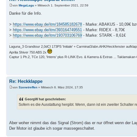
von
MegaLagu
» Mittwoch 1. September 2021, 22:59
Danke für die Info.
>
https://www.ebay.de/itm/184585182678
- Marke: ABAKUS - 10,09€ bzw
>
https://www.ebay.de/itm/393164749551
- Marke: RIDEX - 8,70€
>
https://www.ebay.de/itm/193703106769
- Marke: STARK - 8,61€
Laguna_3 Grandtour 2,0dCI 173PS 'Initiale' + Carminat3/abn.AHK/Heckfenster aufkla
Aprilia Shiver 750 ABS 2x
Captur 1 Ph.2, TCe 120, 'Intens' plus R-LINK Evo. & Kamera & Extras ... Taklamaka
Re: Heckklappe
von
Szenetreffen
» Mittwoch 6. März 2024, 17:35
GeorgW hat geschrieben:
Sofern es die Ausstattung hergibt. Wenn, dann ist ein zweiter Schalte
Aber woher nimmt das das Signal (Strom) das er nur öffnet wenn der La
Der Motor ist glaube ich sogar massegeschaltet.