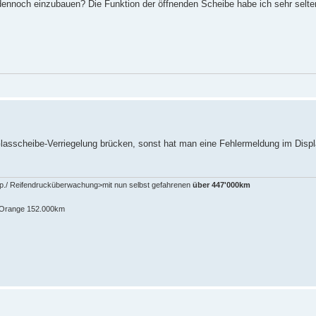
dennoch einzubauen? Die Funktion der öffnenden Scheibe habe ich sehr selte
lasscheibe-Verriegelung brücken, sonst hat man eine Fehlermeldung im Displ
pp./ Reifendrucküberwachung>mit nun selbst gefahrenen
über 447'000km
n-Orange 152.000km