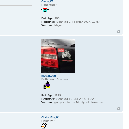
GeorgW
Rennfahrer
Beiträge:
980
Registriert:
Sonntag 2. Februar 2014, 13:57
Wohnort:
Mayen
MegaLagu
Kofferraum Ausbauer
Beiträge:
1125
Registriert:
Sonntag 19. Juli 2009, 19:29
Wohnort:
geographischer Mittelpunkt Hessens
Chris King84
Eiskratzer