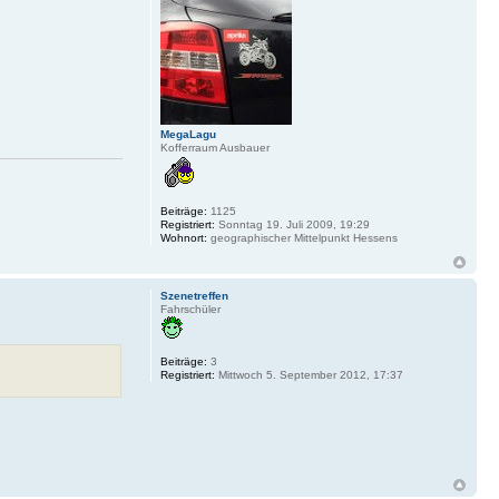
MegaLagu
Kofferraum Ausbauer
Beiträge:
1125
Registriert:
Sonntag 19. Juli 2009, 19:29
Wohnort:
geographischer Mittelpunkt Hessens
Szenetreffen
Fahrschüler
Beiträge:
3
Registriert:
Mittwoch 5. September 2012, 17:37