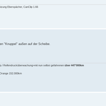
eizung Eberspächer, CanClip 1.66
en "Knuppel" außen auf der Scheibe.
pp./ Reifendrucküberwachung>mit nun selbst gefahrenen
über 447'000km
n-Orange 152.000km