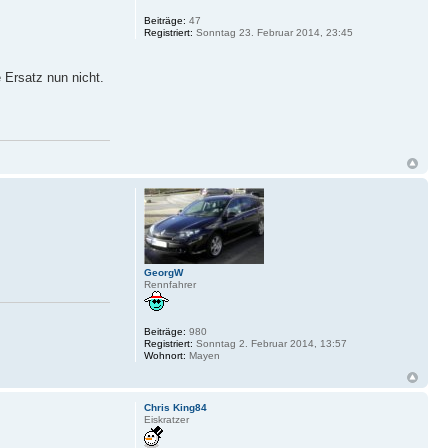
Beiträge:
47
Registriert:
Sonntag 23. Februar 2014, 23:45
 Ersatz nun nicht.
GeorgW
Rennfahrer
Beiträge:
980
Registriert:
Sonntag 2. Februar 2014, 13:57
Wohnort:
Mayen
Chris King84
Eiskratzer