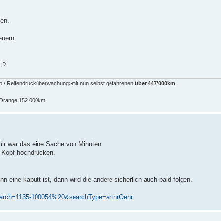
den.
euern.
st?
pp./ Reifendrucküberwachung>mit nun selbst gefahrenen
über 447'000km
n-Orange 152.000km
mir war das eine Sache von Minuten.
em Kopf hochdrücken.
nn eine kaputt ist, dann wird die andere sicherlich auch bald folgen.
search=1135-100054%20&searchType=artnrOenr