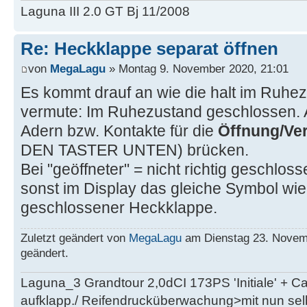
Laguna III 2.0 GT Bj 11/2008
Re: Heckklappe separat öffnen
von
MegaLagu
» Montag 9. November 2020, 21:01
Es kommt drauf an wie die halt im Ruhezu
vermute: Im Ruhezustand geschlossen. A
Adern bzw. Kontakte für die
Öffnung/Ve
DEN TASTER UNTEN) brücken.
Bei "geöffneter" = nicht richtig geschlos
sonst im Display das gleiche Symbol wie b
geschlossener Heckklappe.
Zuletzt geändert von
MegaLagu
am Dienstag 23. Novemb
geändert.
Laguna_3 Grandtour 2,0dCI 173PS 'Initiale' + 
aufklapp./ Reifendrucküberwachung>mit nun se