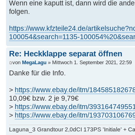
Wenn eine kaputt ist, dann wird die ande
folgen.
https://www.kfzteile24.de/artikelsuche
100054&search=1135-100054%20&sear
Re: Heckklappe separat öffnen
von
MegaLagu
» Mittwoch 1. September 2021, 22:59
Danke für die Info.
>
https://www.ebay.de/itm/18458518267
10,09€ bzw. 2 je 9,79€
>
https://www.ebay.de/itm/39316474955
>
https://www.ebay.de/itm/19370310676
Laguna_3 Grandtour 2,0dCI 173PS 'Initiale' + 