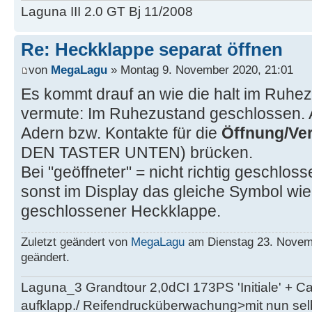
Laguna III 2.0 GT Bj 11/2008
Re: Heckklappe separat öffnen
von
MegaLagu
» Montag 9. November 2020, 21:01
Es kommt drauf an wie die halt im Ruhezu
vermute: Im Ruhezustand geschlossen. A
Adern bzw. Kontakte für die
Öffnung/Ve
DEN TASTER UNTEN) brücken.
Bei "geöffneter" = nicht richtig geschlos
sonst im Display das gleiche Symbol wie b
geschlossener Heckklappe.
Zuletzt geändert von
MegaLagu
am Dienstag 23. Novemb
geändert.
Laguna_3 Grandtour 2,0dCI 173PS 'Initiale' + 
aufklapp./ Reifendrucküberwachung>mit nun se