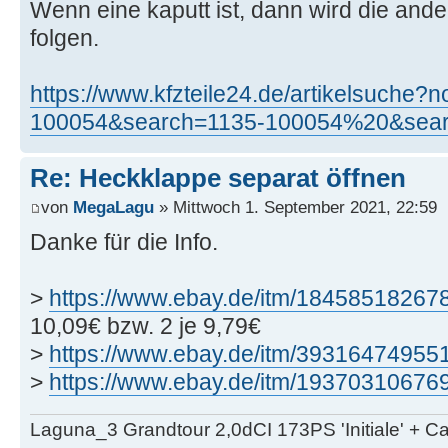
Wenn eine kaputt ist, dann wird die ande
folgen.
https://www.kfzteile24.de/artikelsuche
100054&search=1135-100054%20&sear
Re: Heckklappe separat öffnen
von
MegaLagu
» Mittwoch 1. September 2021, 22:59
Danke für die Info.
>
https://www.ebay.de/itm/18458518267
10,09€ bzw. 2 je 9,79€
>
https://www.ebay.de/itm/39316474955
>
https://www.ebay.de/itm/19370310676
Laguna_3 Grandtour 2,0dCI 173PS 'Initiale' + 