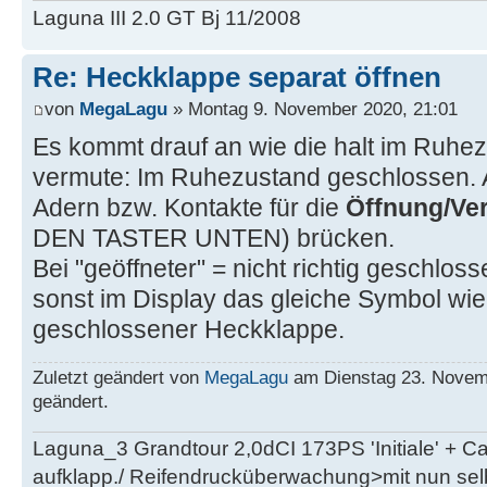
Laguna III 2.0 GT Bj 11/2008
Re: Heckklappe separat öffnen
von
MegaLagu
» Montag 9. November 2020, 21:01
Es kommt drauf an wie die halt im Ruhezu
vermute: Im Ruhezustand geschlossen. A
Adern bzw. Kontakte für die
Öffnung/Ve
DEN TASTER UNTEN) brücken.
Bei "geöffneter" = nicht richtig geschlos
sonst im Display das gleiche Symbol wie b
geschlossener Heckklappe.
Zuletzt geändert von
MegaLagu
am Dienstag 23. Novemb
geändert.
Laguna_3 Grandtour 2,0dCI 173PS 'Initiale' + 
aufklapp./ Reifendrucküberwachung>mit nun se