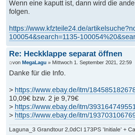
Wenn eine kaputt ist, dann wird die ande
folgen.
https://www.kfzteile24.de/artikelsuche
100054&search=1135-100054%20&sear
Re: Heckklappe separat öffnen
von
MegaLagu
» Mittwoch 1. September 2021, 22:59
Danke für die Info.
>
https://www.ebay.de/itm/18458518267
10,09€ bzw. 2 je 9,79€
>
https://www.ebay.de/itm/39316474955
>
https://www.ebay.de/itm/19370310676
Laguna_3 Grandtour 2,0dCI 173PS 'Initiale' + 