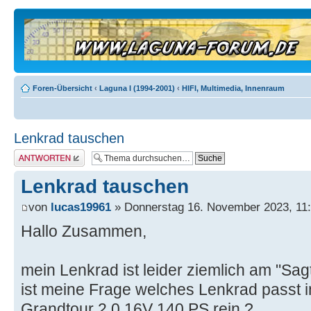
Foren-Übersicht
‹
Laguna I (1994-2001)
‹
HIFI, Multimedia, Innenraum
Lenkrad tauschen
Antwort erstellen
Lenkrad tauschen
von
lucas19961
» Donnerstag 16. November 2023, 11
Hallo Zusammen,
mein Lenkrad ist leider ziemlich am "Sagt
ist meine Frage welches Lenkrad passt 
Grandtour 2.0 16V 140 PS rein ?