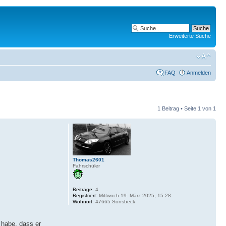
Erweiterte Suche
FAQ
Anmelden
1 Beitrag • Seite
1
von
1
Thomas2601
Fahrschüler
Beiträge:
4
Registriert:
Mittwoch 19. März 2025, 15:28
Wohnort:
47665 Sonsbeck
 habe, dass er