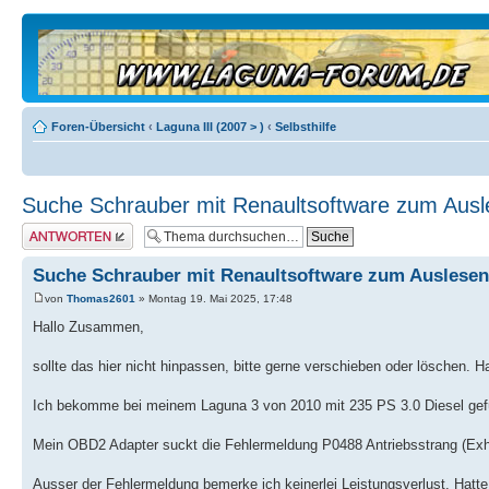
Foren-Übersicht
‹
Laguna III (2007 > )
‹
Selbsthilfe
Suche Schrauber mit Renaultsoftware zum Aus
Antwort erstellen
Suche Schrauber mit Renaultsoftware zum Auslese
von
Thomas2601
» Montag 19. Mai 2025, 17:48
Hallo Zusammen,
sollte das hier nicht hinpassen, bitte gerne verschieben oder löschen. 
Ich bekomme bei meinem Laguna 3 von 2010 mit 235 PS 3.0 Diesel gefü
Mein OBD2 Adapter suckt die Fehlermeldung P0488 Antriebsstrang (Exha
Ausser der Fehlermeldung bemerke ich keinerlei Leistungsverlust. Hatt