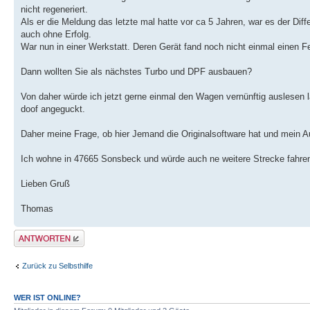
nicht regeneriert.
Als er die Meldung das letzte mal hatte vor ca 5 Jahren, war es der Diff
auch ohne Erfolg.
War nun in einer Werkstatt. Deren Gerät fand noch nicht einmal einen Fe
Dann wollten Sie als nächstes Turbo und DPF ausbauen?
Von daher würde ich jetzt gerne einmal den Wagen vernünftig auslesen la
doof angeguckt.
Daher meine Frage, ob hier Jemand die Originalsoftware hat und mein A
Ich wohne in 47665 Sonsbeck und würde auch ne weitere Strecke fahre
Lieben Gruß
Thomas
Antwort erstellen
Zurück zu Selbsthilfe
WER IST ONLINE?