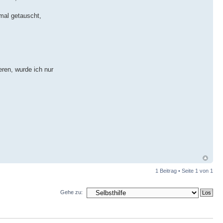
 mal getauscht,
eren, wurde ich nur
1 Beitrag • Seite
1
von
1
Gehe zu: