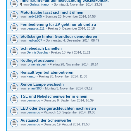
Innenraum-/Fußraumbeleuchtung Wackelkontakt
von
Gulaschkanon
» Sonntag 2. November 2014, 23:39
Motorhaube lässt sich nicht öffnen
von
hardy1205
» Sonntag 23. November 2014, 14:58
Fernbedienung für ZV geht nur ab und zu
von
pegasus.111
» Freitag 5. Dezember 2014, 23:18
Stoßstange hinten Grandtour demontieren
von
medion007
» Donnerstag 4. Dezember 2014, 08:49
Schiebedach Lamellen
von
DennisDuscha
» Freitag 18. April 2014, 11:21
Kotflügel ausbauen
von
ronner.eisbert
» Freitag 28. November 2014, 10:14
Renault Symbol abmontieren
von
kamto
» Freitag 28. November 2014, 11:08
Xenon Lampe wechseln
von
renault303
» Montag 3. November 2014, 09:12
TSL und Nebelscheinwerfer in einem
von
Leonardo
» Dienstag 9. September 2014, 16:39
LED oder Designrückleuchten nachrüsten
von
Leonardo
» Mittwoch 10. September 2014, 19:03
Austausch der Scheinwerfer
von
Leonardo
» Dienstag 19. August 2014, 13:58