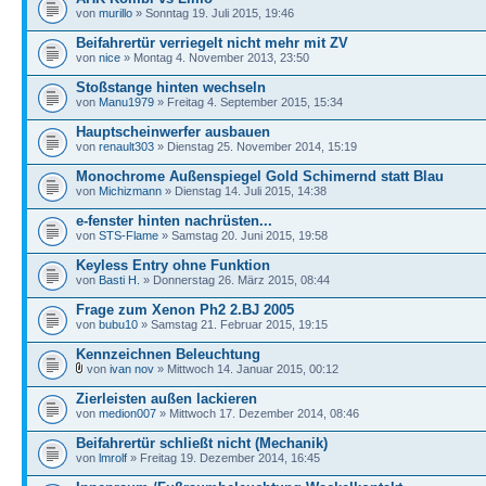
von
murillo
» Sonntag 19. Juli 2015, 19:46
Beifahrertür verriegelt nicht mehr mit ZV
von
nice
» Montag 4. November 2013, 23:50
Stoßstange hinten wechseln
von
Manu1979
» Freitag 4. September 2015, 15:34
Hauptscheinwerfer ausbauen
von
renault303
» Dienstag 25. November 2014, 15:19
Monochrome Außenspiegel Gold Schimernd statt Blau
von
Michizmann
» Dienstag 14. Juli 2015, 14:38
e-fenster hinten nachrüsten...
von
STS-Flame
» Samstag 20. Juni 2015, 19:58
Keyless Entry ohne Funktion
von
Basti H.
» Donnerstag 26. März 2015, 08:44
Frage zum Xenon Ph2 2.BJ 2005
von
bubu10
» Samstag 21. Februar 2015, 19:15
Kennzeichnen Beleuchtung
von
ivan nov
» Mittwoch 14. Januar 2015, 00:12
Zierleisten außen lackieren
von
medion007
» Mittwoch 17. Dezember 2014, 08:46
Beifahrertür schließt nicht (Mechanik)
von
lmrolf
» Freitag 19. Dezember 2014, 16:45