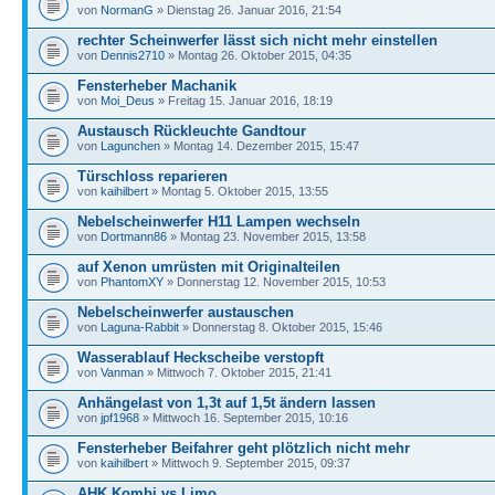
von
NormanG
» Dienstag 26. Januar 2016, 21:54
rechter Scheinwerfer lässt sich nicht mehr einstellen
von
Dennis2710
» Montag 26. Oktober 2015, 04:35
Fensterheber Machanik
von
Moi_Deus
» Freitag 15. Januar 2016, 18:19
Austausch Rückleuchte Gandtour
von
Lagunchen
» Montag 14. Dezember 2015, 15:47
Türschloss reparieren
von
kaihilbert
» Montag 5. Oktober 2015, 13:55
Nebelscheinwerfer H11 Lampen wechseln
von
Dortmann86
» Montag 23. November 2015, 13:58
auf Xenon umrüsten mit Originalteilen
von
PhantomXY
» Donnerstag 12. November 2015, 10:53
Nebelscheinwerfer austauschen
von
Laguna-Rabbit
» Donnerstag 8. Oktober 2015, 15:46
Wasserablauf Heckscheibe verstopft
von
Vanman
» Mittwoch 7. Oktober 2015, 21:41
Anhängelast von 1,3t auf 1,5t ändern lassen
von
jpf1968
» Mittwoch 16. September 2015, 10:16
Fensterheber Beifahrer geht plötzlich nicht mehr
von
kaihilbert
» Mittwoch 9. September 2015, 09:37
AHK Kombi vs Limo