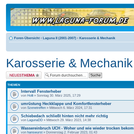
Foren-Übersicht
‹
Laguna II (2001-2007)
‹
Karosserie & Mechanik
Karosserie & Mechanik
Neues Thema erstellen
THEMEN
Intervall Fensterheber
von
Holli
» Sonntag 30. März 2025, 17:29
umrüstung Heckklappe und Komfortfensterheber
von
Szenetreffen
» Mittwoch 6. März 2024, 17:31
Schiebedach schließt hinten nicht mehr richtig
von
LagunaDD
» Mittwoch 29. März 2023, 14:38
Wassereinbruch UCH - Woher und wie wieder trocken beko
von
hanswurst
» Donnerstag 2. Februar 2023, 01:43