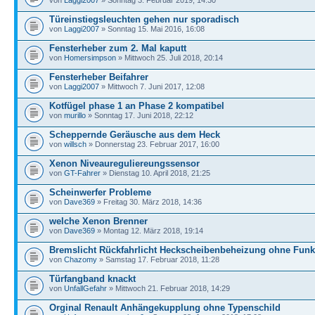
Türeinstiegsleuchten gehen nur sporadisch
von
Laggi2007
» Sonntag 15. Mai 2016, 16:08
Fensterheber zum 2. Mal kaputt
von
Homersimpson
» Mittwoch 25. Juli 2018, 20:14
Fensterheber Beifahrer
von
Laggi2007
» Mittwoch 7. Juni 2017, 12:08
Kotfügel phase 1 an Phase 2 kompatibel
von
murillo
» Sonntag 17. Juni 2018, 22:12
Scheppernde Geräusche aus dem Heck
von
willsch
» Donnerstag 23. Februar 2017, 16:00
Xenon Niveaureguliereungssensor
von
GT-Fahrer
» Dienstag 10. April 2018, 21:25
Scheinwerfer Probleme
von
Dave369
» Freitag 30. März 2018, 14:36
welche Xenon Brenner
von
Dave369
» Montag 12. März 2018, 19:14
Bremslicht Rückfahrlicht Heckscheibenbeheizung ohne Funk
von
Chazomy
» Samstag 17. Februar 2018, 11:28
Türfangband knackt
von
UnfallGefahr
» Mittwoch 21. Februar 2018, 14:29
Orginal Renault Anhängekupplung ohne Typenschild