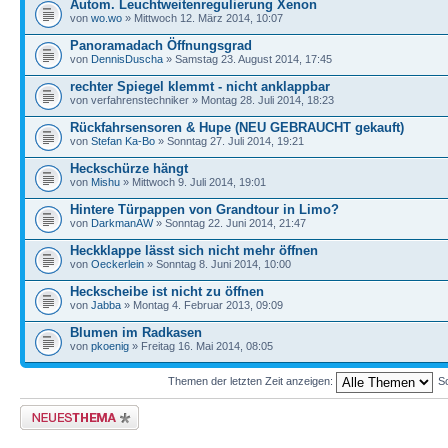
Autom. Leuchtweitenregulierung Xenon
von
wo.wo
» Mittwoch 12. März 2014, 10:07
Panoramadach Öffnungsgrad
von
DennisDuscha
» Samstag 23. August 2014, 17:45
rechter Spiegel klemmt - nicht anklappbar
von verfahrenstechniker » Montag 28. Juli 2014, 18:23
Rückfahrsensoren & Hupe (NEU GEBRAUCHT gekauft)
von
Stefan Ka-Bo
» Sonntag 27. Juli 2014, 19:21
Heckschürze hängt
von
Mishu
» Mittwoch 9. Juli 2014, 19:01
Hintere Türpappen von Grandtour in Limo?
von
DarkmanAW
» Sonntag 22. Juni 2014, 21:47
Heckklappe lässt sich nicht mehr öffnen
von
Oeckerlein
» Sonntag 8. Juni 2014, 10:00
Heckscheibe ist nicht zu öffnen
von
Jabba
» Montag 4. Februar 2013, 09:09
Blumen im Radkasen
von
pkoenig
» Freitag 16. Mai 2014, 08:05
Themen der letzten Zeit anzeigen:
So
Neues Thema erstellen