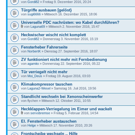
von
Gordi82
» Freitag 9. Dezember 2016, 20:24
Türgriffe ausbauen [gelöst}
von
sugi6666
» Mittwoch 16. Dezember 2015, 18:06
Universelle PDC nachrüsten: wo Kabel durchführen?
von
Laguna69
» Mittwoch 2. November 2016, 15:47
Heckwischer wischt nicht komplett
von
Gordi82
» Donnerstag 3. November 2016, 15:19
Fensterheber Fahrerseite
von
NorbertK
» Dienstag 27. September 2016, 18:07
ZV funktioniert nicht mehr mit Fernbedienung
von
agamito
» Donnerstag 22. September 2016, 05:22
Tür verriegelt nicht mehr
von
Moi_Deus
» Freitag 19. August 2016, 03:03
Klimakompressor tauschen
von
Laguna2-Wesel
» Samstag 16. Juli 2016, 19:56
Standlicht wechseln bei Xenonscheinwerfer
von flychen » Mittwoch 12. Oktober 2011, 10:55
Heckklappen-Verriegelung im Eimer und wackelt
von
servobremse
» Freitag 5. Februar 2016, 14:54
El. Fensterheber austauschen
von
Helge
» Mittwoch 17. November 2010, 20:26
Frontscheibe wechseln .. Hilfe