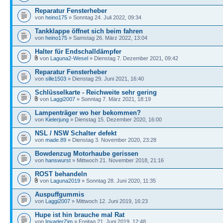
Reparatur Fensterheber
von
heino175
» Sonntag 24. Juli 2022, 09:34
Tankklappe öffnet sich beim fahren
von
heino175
» Samstag 26. März 2022, 13:04
Halter für Endschalldämpfer
von
Laguna2-Wesel
» Dienstag 7. Dezember 2021, 09:42
Reparatur Fensterheber
von
sille1503
» Dienstag 29. Juni 2021, 16:40
Schlüsselkarte - Reichweite sehr gering
von
Laggi2007
» Sonntag 7. März 2021, 18:19
Lampenträger wo her bekommen?
von
Kielerjung
» Dienstag 15. Dezember 2020, 16:00
NSL / NSW Schalter defekt
von
made.89
» Dienstag 3. November 2020, 23:28
Bowdenzug Motorhaube gerissen
von
hanswurst
» Mittwoch 21. November 2018, 21:16
ROST behandeln
von
Laguna2019
» Sonntag 28. Juni 2020, 11:35
Auspuffgummis
von
Laggi2007
» Mittwoch 12. Juni 2019, 16:23
Hupe ist hin brauche mal Rat
von
InvaderZim
» Freitag 21. Juni 2019, 12:48