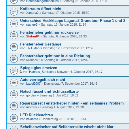
von
Hafensaengermoebus0
» Sonntag 28. Januar 2018, 17:08
Kofferraum öffnet nicht
von
Xandria2
» Samstag 17. Oktober 2015, 15:30
Unterschied Heckklappe Laguna2 Grandtour Phase 1 und 2
von
stange3
» Samstag 13. Januar 2018, 11:14
Fensterheber geht nur ruckweise
von
Stefan84
» Samstag 6. Januar 2018, 21:33
Fensterheber Gestänge
von
TNT-Man
» Dienstag 12. Dezember 2017, 12:32
Fensterheber geht nur in eine Richtung
von Michaelk3 » Sonntag 8. Oktober 2017, 18:02
Spiegelglas ersetzen
von
Hannes_Schlaich
» Mittwoch 4. Oktober 2017, 16:17
Auto verriegelt sich nicht
von
Laggi2007
» Donnerstag 7. September 2017, 16:49
Notschlüssel und Schlüsselkarte
von
gorden
» Samstag 1. Juli 2017, 18:32
Reparaturset Fensterheber hinten - ein seltsames Problem
von
morbus
» Dienstag 1. August 2017, 21:38
LED Rückleuchten
von
kaidante
» Donnerstag 23. Juli 2015, 19:34
Scheibenwischer auf Beifahrerseite wischt nicht klar