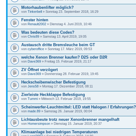
Motorhaubenlifter möglich?
von
Tinkerbell
» Sonntag 23. September 2018, 16:29
Fenster hinten
von
Renault2002
» Dienstag 4. Juni 2019, 10:46
Was bedeuten diese Codes?
von
Chris89
» Samstag 13. April 2019, 19:05
Austausch dritte Bremsleuche beim GT
von
cyberoffice
» Sonntag 17. März 2019, 09:53
welche Xenon Brenner kaufen? D2S oder D2R
von
Dave369
» Freitag 15. Februar 2019, 21:17
ZV Öffnet verzögert
von
Dave369
» Donnerstag 28. Februar 2019, 19:45
Heckscheibenwischer Befestigung
von
Jens58
» Montag 17. Dezember 2018, 08:11
Zierleiste Heckklappe Befestigung
von
Tummi
» Mittwoch 13. Februar 2019, 19:55
Scheinwerfer-Leuchtmittel: LED statt Halogen / Erfahrungen?
von
made.89
» Samstag 26. Januar 2019, 00:04
Lichtausbeute trotz neuer Xenonbrenner mangelhaft
von
Homersimpson
» Dienstag 15. Januar 2019, 20:37
Klimaanlage bei niedrigen Temperaturen
von
Laggi2007
» Sonntag 3. Februar 2019, 14:30