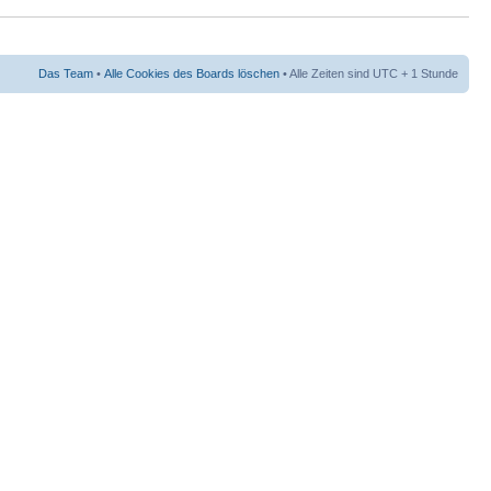
Das Team
•
Alle Cookies des Boards löschen
• Alle Zeiten sind UTC + 1 Stunde