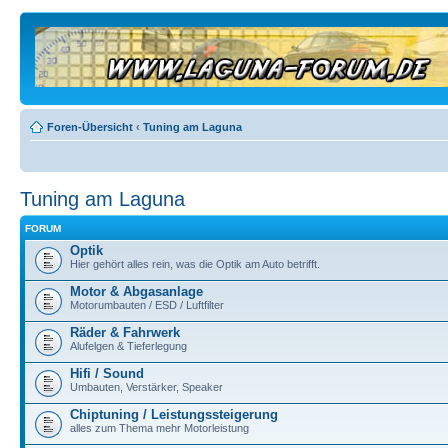
Foren-Übersicht
‹
Tuning am Laguna
Tuning am Laguna
FORUM
Optik
Hier gehört alles rein, was die Optik am Auto betrifft.
Motor & Abgasanlage
Motorumbauten / ESD / Luftfilter
Räder & Fahrwerk
Alufelgen & Tieferlegung
Hifi / Sound
Umbauten, Verstärker, Speaker
Chiptuning / Leistungssteigerung
alles zum Thema mehr Motorleistung