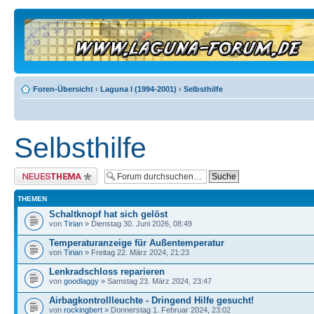
Foren-Übersicht
‹
Laguna I (1994-2001)
‹
Selbsthilfe
Selbsthilfe
Neues Thema erstellen
THEMEN
Schaltknopf hat sich gelöst
von
Tirian
» Dienstag 30. Juni 2026, 08:49
Temperaturanzeige für Außentemperatur
von
Tirian
» Freitag 22. März 2024, 21:23
Lenkradschloss reparieren
von
goodlaggy
» Samstag 23. März 2024, 23:47
Airbagkontrollleuchte - Dringend Hilfe gesucht!
von
rockingbert
» Donnerstag 1. Februar 2024, 23:02