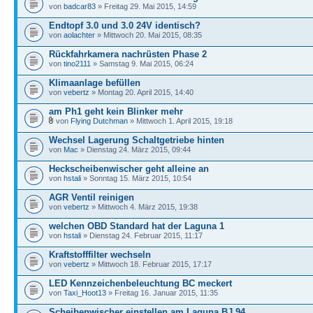
von
badcar83
» Freitag 29. Mai 2015, 14:59
Endtopf 3.0 und 3.0 24V identisch?
von
aolachter
» Mittwoch 20. Mai 2015, 08:35
Rückfahrkamera nachrüsten Phase 2
von
tino2111
» Samstag 9. Mai 2015, 06:24
Klimaanlage befüllen
von
vebertz
» Montag 20. April 2015, 14:40
am Ph1 geht kein Blinker mehr
von
Flying Dutchman
» Mittwoch 1. April 2015, 19:18
Wechsel Lagerung Schaltgetriebe hinten
von
Mac
» Dienstag 24. März 2015, 09:44
Heckscheibenwischer geht alleine an
von
hstali
» Sonntag 15. März 2015, 10:54
AGR Ventil reinigen
von
vebertz
» Mittwoch 4. März 2015, 19:38
welchen OBD Standard hat der Laguna 1
von
hstali
» Dienstag 24. Februar 2015, 11:17
Kraftstofffilter wechseln
von
vebertz
» Mittwoch 18. Februar 2015, 17:17
LED Kennzeichenbeleuchtung BC meckert
von
Taxi_Hoot13
» Freitag 16. Januar 2015, 11:35
Scheibenwischer einstellen am Laguna BJ 94