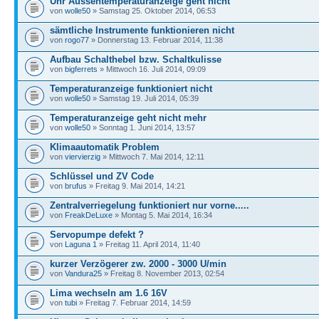
Uhr Aussentemperaturanzeige geht nicht
von
wolle50
» Samstag 25. Oktober 2014, 06:53
sämtliche Instrumente funktionieren nicht
von
rogo77
» Donnerstag 13. Februar 2014, 11:38
Aufbau Schalthebel bzw. Schaltkulisse
von
bigferrets
» Mittwoch 16. Juli 2014, 09:09
Temperaturanzeige funktioniert nicht
von
wolle50
» Samstag 19. Juli 2014, 05:39
Temperaturanzeige geht nicht mehr
von
wolle50
» Sonntag 1. Juni 2014, 13:57
Klimaautomatik Problem
von
viervierzig
» Mittwoch 7. Mai 2014, 12:11
Schlüssel und ZV Code
von
brufus
» Freitag 9. Mai 2014, 14:21
Zentralverriegelung funktioniert nur vorne.....
von
FreakDeLuxe
» Montag 5. Mai 2014, 16:34
Servopumpe defekt ?
von
Laguna 1
» Freitag 11. April 2014, 11:40
kurzer Verzögerer zw. 2000 - 3000 U/min
von
Vandura25
» Freitag 8. November 2013, 02:54
Lima wechseln am 1.6 16V
von
tubi
» Freitag 7. Februar 2014, 14:59