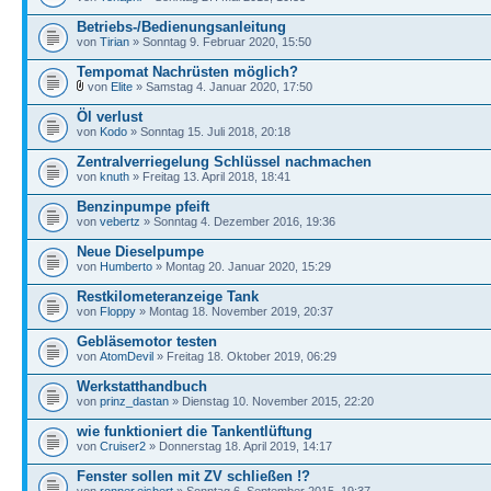
Betriebs-/Bedienungsanleitung
von
Tirian
» Sonntag 9. Februar 2020, 15:50
Tempomat Nachrüsten möglich?
von
Elite
» Samstag 4. Januar 2020, 17:50
Öl verlust
von
Kodo
» Sonntag 15. Juli 2018, 20:18
Zentralverriegelung Schlüssel nachmachen
von
knuth
» Freitag 13. April 2018, 18:41
Benzinpumpe pfeift
von
vebertz
» Sonntag 4. Dezember 2016, 19:36
Neue Dieselpumpe
von
Humberto
» Montag 20. Januar 2020, 15:29
Restkilometeranzeige Tank
von
Floppy
» Montag 18. November 2019, 20:37
Gebläsemotor testen
von
AtomDevil
» Freitag 18. Oktober 2019, 06:29
Werkstatthandbuch
von
prinz_dastan
» Dienstag 10. November 2015, 22:20
wie funktioniert die Tankentlüftung
von
Cruiser2
» Donnerstag 18. April 2019, 14:17
Fenster sollen mit ZV schließen !?
von
ronner.eisbert
» Sonntag 6. September 2015, 19:37