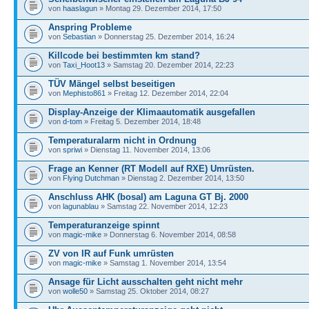
von
haaslagun
» Montag 29. Dezember 2014, 17:50
Anspring Probleme
von
Sebastian
» Donnerstag 25. Dezember 2014, 16:24
Killcode bei bestimmten km stand?
von
Taxi_Hoot13
» Samstag 20. Dezember 2014, 22:23
TÜV Mängel selbst beseitigen
von
Mephisto861
» Freitag 12. Dezember 2014, 22:04
Display-Anzeige der Klimaautomatik ausgefallen
von
d-tom
» Freitag 5. Dezember 2014, 18:48
Temperaturalarm nicht in Ordnung
von
spriwi
» Dienstag 11. November 2014, 13:06
Frage an Kenner (RT Modell auf RXE) Umrüsten.
von
Flying Dutchman
» Dienstag 2. Dezember 2014, 13:50
Anschluss AHK (bosal) am Laguna GT Bj. 2000
von
lagunablau
» Samstag 22. November 2014, 12:23
Temperaturanzeige spinnt
von
magic-mike
» Donnerstag 6. November 2014, 08:58
ZV von IR auf Funk umrüsten
von
magic-mike
» Samstag 1. November 2014, 13:54
Ansage für Licht ausschalten geht nicht mehr
von
wolle50
» Samstag 25. Oktober 2014, 08:27