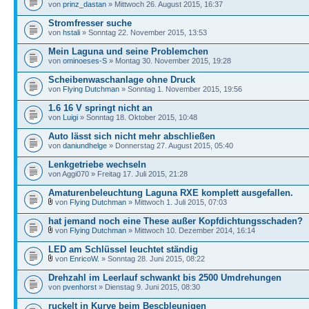
von
prinz_dastan
» Mittwoch 26. August 2015, 16:37
Stromfresser suche
von
hstali
» Sonntag 22. November 2015, 13:53
Mein Laguna und seine Problemchen
von
ominoeses-S
» Montag 30. November 2015, 19:28
Scheibenwaschanlage ohne Druck
von
Flying Dutchman
» Sonntag 1. November 2015, 19:56
1.6 16 V springt nicht an
von
Luigi
» Sonntag 18. Oktober 2015, 10:48
Auto lässt sich nicht mehr abschließen
von
daniundhelge
» Donnerstag 27. August 2015, 05:40
Lenkgetriebe wechseln
von Aggi070 » Freitag 17. Juli 2015, 21:28
Amaturenbeleuchtung Laguna RXE komplett ausgefallen.
von
Flying Dutchman
» Mittwoch 1. Juli 2015, 07:03
hat jemand noch eine These außer Kopfdichtungsschaden?
von
Flying Dutchman
» Mittwoch 10. Dezember 2014, 16:14
LED am Schlüssel leuchtet ständig
von
EnricoW.
» Sonntag 28. Juni 2015, 08:22
Drehzahl im Leerlauf schwankt bis 2500 Umdrehungen
von
pvenhorst
» Dienstag 9. Juni 2015, 08:30
ruckelt in Kurve beim Bescbleunigen