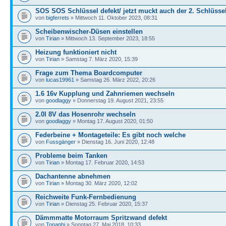
SOS SOS Schlüssel defekt/ jetzt muckt auch der 2. Schlüsse
von
bigferrets
» Mittwoch 11. Oktober 2023, 08:31
Scheibenwischer-Düsen einstellen
von
Tirian
» Mittwoch 13. September 2023, 18:55
Heizung funktioniert nicht
von
Tirian
» Samstag 7. März 2020, 15:39
Frage zum Thema Boardcomputer
von
lucas19961
» Samstag 26. März 2022, 20:26
1.6 16v Kupplung und Zahnriemen wechseln
von
goodlaggy
» Donnerstag 19. August 2021, 23:55
2.0l 8V das Hosenrohr wechseln
von
goodlaggy
» Montag 17. August 2020, 01:50
Federbeine + Montageteile: Es gibt noch welche
von
Fussgänger
» Dienstag 16. Juni 2020, 12:48
Probleme beim Tanken
von
Tirian
» Montag 17. Februar 2020, 14:53
Dachantenne abnehmen
von
Tirian
» Montag 30. März 2020, 12:02
Reichweite Funk-Fernbedienung
von
Tirian
» Dienstag 25. Februar 2020, 15:37
Dämmmatte Motorraum Spritzwand defekt
von
Tonaphi
» Sonntag 27. Mai 2018, 10:33