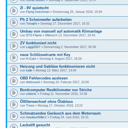
2l - 8V quietscht
von
Flying Dutchman
» Donnerstag 25. Januar 2018, 15:04
Ph 2 Scheinwefer aufarbeiten
von
Tonaphi
» Sonntag 17. Dezember 2017, 16:32
Umbau von manuell auf automatik Klimanlage
von
STS-Flame
» Mittwoch 13. Dezember 2017, 10:43
ZV funktioniert nicht
von
Laggi2007
» Donnerstag 2. November 2017, 00:36
neue Schlüsselcarte mit Key
von
H.Gast
» Sonntag 6. August 2017, 18:26
Heizung und Gebläse funktinonieren nicht
von
kalle
» Montag 13. März 2017, 14:04
OBD Fehlercodes auslesen
von
dnbsound
» Sonntag 19. Februar 2017, 15:00
Bordcomputer Restkilometer nur Striche
von
vebertz
» Freitag 11. November 2016, 14:36
Ölfilterwechsel ohne Ölablass
von
Trese
» Montag 17. Oktober 2016, 13:22
Schmatzendes Geräusch aus dem Motorraum
von
maulwurfkiller1
» Freitag 24. Juni 2016, 16:31
Lackstift gesucht