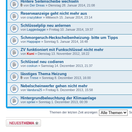
Hintere Seitenscheibe wechseln
von
Der Dreas
» Dienstag 28. Januar 2014, 21:08
Reserveanzeige geht nicht mehr aus
von
crazybiker
» Mittwoch 15. Januar 2014, 23:14
Schlüsselplip neu anlernen
von
Laggiedaggie
» Freitag 10. Januar 2014, 19:37
Schmorgeruch-Heckscheibenheizung- bitte um Tipps
von
Happajoe
» Sonntag 5. Januar 2014, 16:48
ZV funktioniert mit Funkschlüssel nicht mehr
von
Kuni
» Dienstag 13. November 2012, 18:22
Schlüssel neu codieren
von
coskun
» Samstag 14. Dezember 2013, 21:37
lässtiges Thema Heizung
von
Trese
» Sonntag 8. Dezember 2013, 16:00
Nebelscheinwerfer gehen nicht mehr
von
Vandura25
» Freitag 6. Dezember 2013, 15:58
Hintergrundbeleuchtung der Klimaanlage
von
spriwi
» Sonntag 1. Dezember 2013, 00:39
Themen der letzten Zeit anzeigen:
So
Neues Thema erstellen