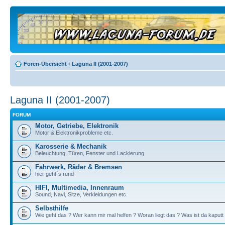
Foren-Übersicht
‹
Laguna II (2001-2007)
Laguna II (2001-2007)
FORUM
Motor, Getriebe, Elektronik
Motor & Elektronikprobleme etc.
Karosserie & Mechanik
Beleuchtung, Türen, Fenster und Lackierung
Fahrwerk, Räder & Bremsen
hier geht´s rund
HIFI, Multimedia, Innenraum
Sound, Navi, Sitze, Verkleidungen etc.
Selbsthilfe
Wie geht das ? Wer kann mir mal helfen ? Woran liegt das ? Was ist da kaputt