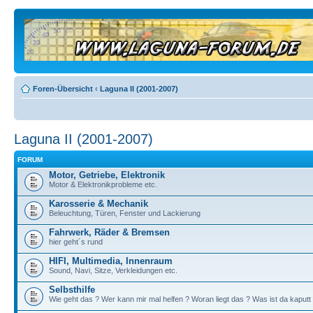
Foren-Übersicht
‹
Laguna II (2001-2007)
Laguna II (2001-2007)
FORUM
Motor, Getriebe, Elektronik
Motor & Elektronikprobleme etc.
Karosserie & Mechanik
Beleuchtung, Türen, Fenster und Lackierung
Fahrwerk, Räder & Bremsen
hier geht´s rund
HIFI, Multimedia, Innenraum
Sound, Navi, Sitze, Verkleidungen etc.
Selbsthilfe
Wie geht das ? Wer kann mir mal helfen ? Woran liegt das ? Was ist da kaputt