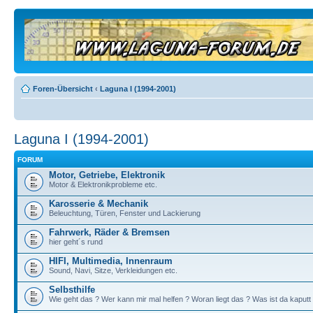
Foren-Übersicht
‹
Laguna I (1994-2001)
Laguna I (1994-2001)
FORUM
Motor, Getriebe, Elektronik
Motor & Elektronikprobleme etc.
Karosserie & Mechanik
Beleuchtung, Türen, Fenster und Lackierung
Fahrwerk, Räder & Bremsen
hier geht´s rund
HIFI, Multimedia, Innenraum
Sound, Navi, Sitze, Verkleidungen etc.
Selbsthilfe
Wie geht das ? Wer kann mir mal helfen ? Woran liegt das ? Was ist da kaputt