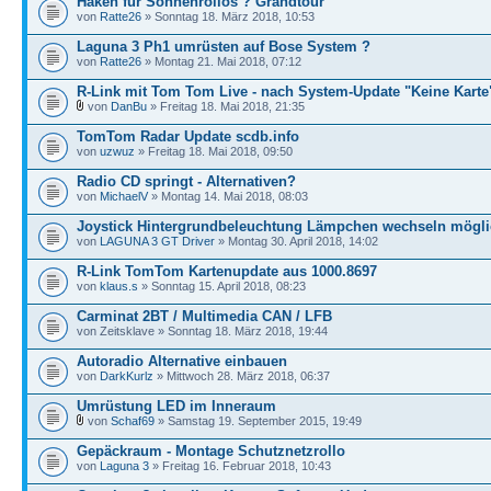
Haken für Sonnenrollos ? Grandtour
von
Ratte26
» Sonntag 18. März 2018, 10:53
Laguna 3 Ph1 umrüsten auf Bose System ?
von
Ratte26
» Montag 21. Mai 2018, 07:12
R-Link mit Tom Tom Live - nach System-Update "Keine Karte
von
DanBu
» Freitag 18. Mai 2018, 21:35
TomTom Radar Update scdb.info
von
uzwuz
» Freitag 18. Mai 2018, 09:50
Radio CD springt - Alternativen?
von
MichaelV
» Montag 14. Mai 2018, 08:03
Joystick Hintergrundbeleuchtung Lämpchen wechseln mögl
von
LAGUNA 3 GT Driver
» Montag 30. April 2018, 14:02
R-Link TomTom Kartenupdate aus 1000.8697
von
klaus.s
» Sonntag 15. April 2018, 08:23
Carminat 2BT / Multimedia CAN / LFB
von Zeitsklave » Sonntag 18. März 2018, 19:44
Autoradio Alternative einbauen
von
DarkKurlz
» Mittwoch 28. März 2018, 06:37
Umrüstung LED im Inneraum
von
Schaf69
» Samstag 19. September 2015, 19:49
Gepäckraum - Montage Schutznetzrollo
von
Laguna 3
» Freitag 16. Februar 2018, 10:43