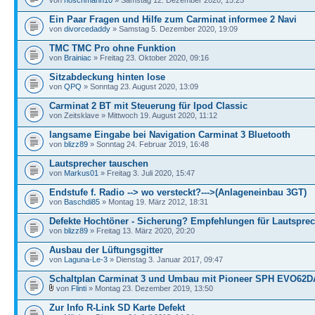
Ein Paar Fragen und Hilfe zum Carminat informee 2 Navi
von
divorcedaddy
» Samstag 5. Dezember 2020, 19:09
TMC TMC Pro ohne Funktion
von
Brainiac
» Freitag 23. Oktober 2020, 09:16
Sitzabdeckung hinten lose
von
QPQ
» Sonntag 23. August 2020, 13:09
Carminat 2 BT mit Steuerung für Ipod Classic
von Zeitsklave » Mittwoch 19. August 2020, 11:12
langsame Eingabe bei Navigation Carminat 3 Bluetooth
von
blizz89
» Sonntag 24. Februar 2019, 16:48
Lautsprecher tauschen
von
Markus01
» Freitag 3. Juli 2020, 15:47
Endstufe f. Radio --> wo versteckt?--->(Anlageneinbau 3GT)
von
Baschdi85
» Montag 19. März 2012, 18:31
Defekte Hochtöner - Sicherung? Empfehlungen für Lautspre
von
blizz89
» Freitag 13. März 2020, 20:20
Ausbau der Lüftungsgitter
von
Laguna-Le-3
» Dienstag 3. Januar 2017, 09:47
Schaltplan Carminat 3 und Umbau mit Pioneer SPH EVO62
von
Flinti
» Montag 23. Dezember 2019, 13:50
Zur Info R-Link SD Karte Defekt