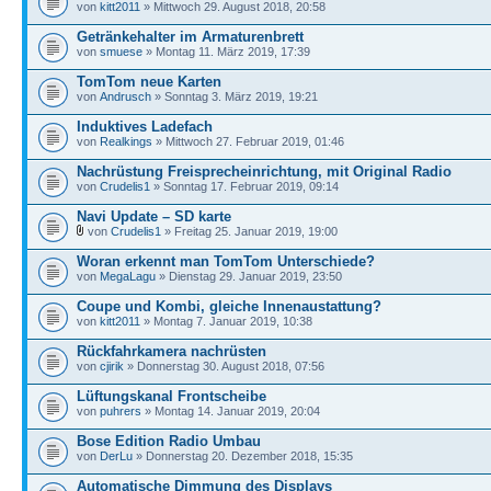
von
kitt2011
» Mittwoch 29. August 2018, 20:58
Getränkehalter im Armaturenbrett
von
smuese
» Montag 11. März 2019, 17:39
TomTom neue Karten
von
Andrusch
» Sonntag 3. März 2019, 19:21
Induktives Ladefach
von
Realkings
» Mittwoch 27. Februar 2019, 01:46
Nachrüstung Freisprecheinrichtung, mit Original Radio
von
Crudelis1
» Sonntag 17. Februar 2019, 09:14
Navi Update – SD karte
von
Crudelis1
» Freitag 25. Januar 2019, 19:00
Woran erkennt man TomTom Unterschiede?
von
MegaLagu
» Dienstag 29. Januar 2019, 23:50
Coupe und Kombi, gleiche Innenaustattung?
von
kitt2011
» Montag 7. Januar 2019, 10:38
Rückfahrkamera nachrüsten
von
cjirik
» Donnerstag 30. August 2018, 07:56
Lüftungskanal Frontscheibe
von
puhrers
» Montag 14. Januar 2019, 20:04
Bose Edition Radio Umbau
von
DerLu
» Donnerstag 20. Dezember 2018, 15:35
Automatische Dimmung des Displays