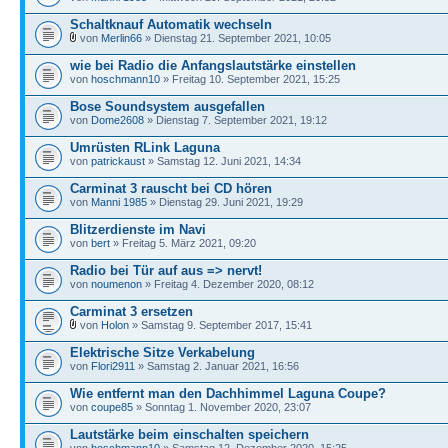
Schaltknauf Automatik wechseln
von
Merlin66
» Dienstag 21. September 2021, 10:05
wie bei Radio die Anfangslautstärke einstellen
von
hoschmann10
» Freitag 10. September 2021, 15:25
Bose Soundsystem ausgefallen
von
Dome2608
» Dienstag 7. September 2021, 19:12
Umrüsten RLink Laguna
von
patrickaust
» Samstag 12. Juni 2021, 14:34
Carminat 3 rauscht bei CD hören
von
Manni 1985
» Dienstag 29. Juni 2021, 19:29
Blitzerdienste im Navi
von
bert
» Freitag 5. März 2021, 09:20
Radio bei Tür auf aus => nervt!
von
noumenon
» Freitag 4. Dezember 2020, 08:12
Carminat 3 ersetzen
von
Holon
» Samstag 9. September 2017, 15:41
Elektrische Sitze Verkabelung
von
Flori2911
» Samstag 2. Januar 2021, 16:56
Wie entfernt man den Dachhimmel Laguna Coupe?
von
coupe85
» Sonntag 1. November 2020, 23:07
Lautstärke beim einschalten speichern
von
hoschmann10
» Samstag 12. Dezember 2020, 15:25