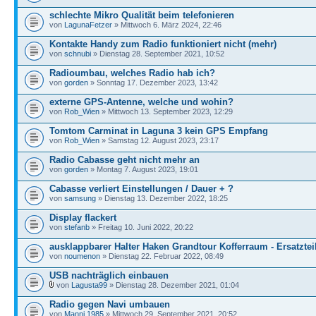
schlechte Mikro Qualität beim telefonieren
von
LagunaFetzer
» Mittwoch 6. März 2024, 22:46
Kontakte Handy zum Radio funktioniert nicht (mehr)
von
schnubi
» Dienstag 28. September 2021, 10:52
Radioumbau, welches Radio hab ich?
von
gorden
» Sonntag 17. Dezember 2023, 13:42
externe GPS-Antenne, welche und wohin?
von
Rob_Wien
» Mittwoch 13. September 2023, 12:29
Tomtom Carminat in Laguna 3 kein GPS Empfang
von
Rob_Wien
» Samstag 12. August 2023, 23:17
Radio Cabasse geht nicht mehr an
von
gorden
» Montag 7. August 2023, 19:01
Cabasse verliert Einstellungen / Dauer + ?
von
samsung
» Dienstag 13. Dezember 2022, 18:25
Display flackert
von
stefanb
» Freitag 10. Juni 2022, 20:22
ausklappbarer Halter Haken Grandtour Kofferraum - Ersatztei
von
noumenon
» Dienstag 22. Februar 2022, 08:49
USB nachträglich einbauen
von
Lagusta99
» Dienstag 28. Dezember 2021, 01:04
Radio gegen Navi umbauen
von
Manni 1985
» Mittwoch 29. September 2021, 20:52