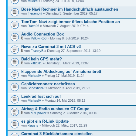
von
Mücke
» Dienstag 24. Juli 2018, 14:04
Bose Navi Rechner im Handschuhfach austauschen
von
friesenotti
» Dienstag 3. September 2019, 05:17
TomTom Navi zeigt immer öfters falsche Position an
von
Ratte26
» Mittwoch 7. August 2019, 07:14
Audio Connection Box
von
Yellow K56
» Montag 8. Juli 2019, 10:24
News zu Carminat 3 mit ACB v3
von
FrankyB
» Dienstag 27. September 2011, 13:19
Bald kein GPS mehr?
von
kitt2011
» Dienstag 5. März 2019, 11:07
klappernde Abdeckung auf Armaturenbrett
von
MichaelV
» Freitag 17. Mai 2019, 11:24
Gepäcktrennnetz nachrüsten
von
SebastianR
» Mittwoch 3. April 2019, 21:22
Lenkrad löst sich auf
von
MichaelV
» Montag 14. Mai 2018, 08:12
Airbag & Radio ausbauen GT Coupe
von
aux-power
» Sonntag 2. Oktober 2016, 00:16
es gibt ein R-Link Update
von
klaus.s
» Mittwoch 22. März 2017, 21:29
Carminat 3 Rückfahrkamera einstellen