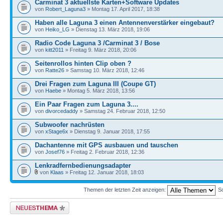
Carminat 3 aktuellste Karten+Software Updates
von
Robert_Laguna3
» Montag 17. April 2017, 18:38
Haben alle Laguna 3 einen Antennenverstärker eingebaut?
von
Heiko_LG
» Dienstag 13. März 2018, 19:06
Radio Code Laguna 3 /Carminat 3 / Bose
von
kitt2011
» Freitag 9. März 2018, 20:06
Seitenrollos hinten Clip oben ?
von
Ratte26
» Samstag 10. März 2018, 12:46
Drei Fragen zum Laguna III (Coupe GT)
von
Haebe
» Montag 5. März 2018, 13:56
Ein Paar Fragen zum Laguna 3....
von
divorcedaddy
» Samstag 24. Februar 2018, 12:50
Subwoofer nachrüsten
von
xStage6x
» Dienstag 9. Januar 2018, 17:55
Dachantenne mit GPS ausbauen und tauschen
von
Josef76
» Freitag 2. Februar 2018, 12:36
Lenkradfernbedienungsadapter
von
Klaas
» Freitag 12. Januar 2018, 18:03
Themen der letzten Zeit anzeigen:
So
Neues Thema erstellen