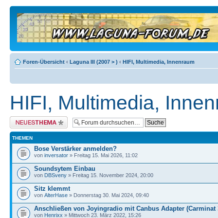
Foren-Übersicht
‹
Laguna III (2007 > )
‹
HIFI, Multimedia, Innenraum
HIFI, Multimedia, Inne
Neues Thema erstellen
THEMEN
Bose Verstärker anmelden?
von
inversator
» Freitag 15. Mai 2026, 11:02
Soundsytem Einbau
von
DBSveny
» Freitag 15. November 2024, 20:00
Sitz klemmt
von
AlterHase
» Donnerstag 30. Mai 2024, 09:40
Anschließen von Joyingradio mit Canbus Adapter (Carminat 
von
Henrixx
» Mittwoch 23. März 2022, 15:26