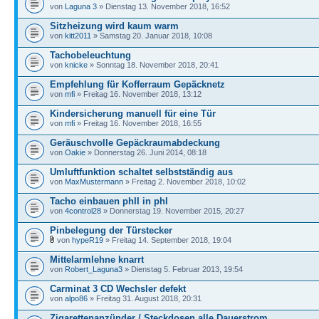
von
Laguna 3
» Dienstag 13. November 2018, 16:52
Sitzheizung wird kaum warm
von
kitt2011
» Samstag 20. Januar 2018, 10:08
Tachobeleuchtung
von
knicke
» Sonntag 18. November 2018, 20:41
Empfehlung für Kofferraum Gepäcknetz
von
mfi
» Freitag 16. November 2018, 13:12
Kindersicherung manuell für eine Tür
von
mfi
» Freitag 16. November 2018, 16:55
Geräuschvolle Gepäckraumabdeckung
von
Oakie
» Donnerstag 26. Juni 2014, 08:18
Umluftfunktion schaltet selbstständig aus
von
MaxMustermann
» Freitag 2. November 2018, 10:02
Tacho einbauen phII in phI
von
4control28
» Donnerstag 19. November 2015, 20:27
Pinbelegung der Türstecker
von
hypeR19
» Freitag 14. September 2018, 19:04
Mittelarmlehne knarrt
von
Robert_Laguna3
» Dienstag 5. Februar 2013, 19:54
Carminat 3 CD Wechsler defekt
von
alpo86
» Freitag 31. August 2018, 20:31
Zigarettenanzünder / Steckdosen alle Dauerstrom