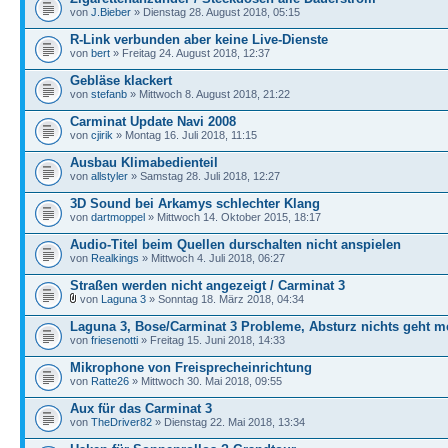
von
J.Bieber
» Dienstag 28. August 2018, 05:15
R-Link verbunden aber keine Live-Dienste
von
bert
» Freitag 24. August 2018, 12:37
Gebläse klackert
von
stefanb
» Mittwoch 8. August 2018, 21:22
Carminat Update Navi 2008
von
cjirik
» Montag 16. Juli 2018, 11:15
Ausbau Klimabedienteil
von
allstyler
» Samstag 28. Juli 2018, 12:27
3D Sound bei Arkamys schlechter Klang
von
dartmoppel
» Mittwoch 14. Oktober 2015, 18:17
Audio-Titel beim Quellen durschalten nicht anspielen
von
Realkings
» Mittwoch 4. Juli 2018, 06:27
Straßen werden nicht angezeigt / Carminat 3
von
Laguna 3
» Sonntag 18. März 2018, 04:34
Laguna 3, Bose/Carminat 3 Probleme, Absturz nichts geht m
von
friesenotti
» Freitag 15. Juni 2018, 14:33
Mikrophone von Freisprecheinrichtung
von
Ratte26
» Mittwoch 30. Mai 2018, 09:55
Aux für das Carminat 3
von
TheDriver82
» Dienstag 22. Mai 2018, 13:34