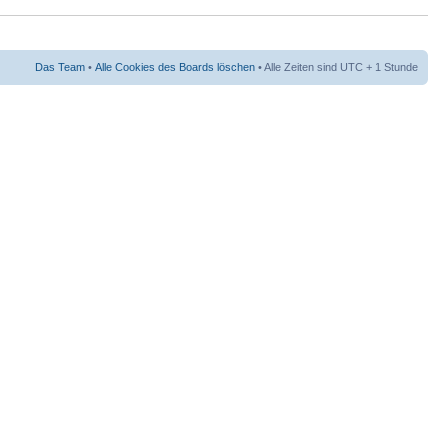
Das Team
•
Alle Cookies des Boards löschen
• Alle Zeiten sind UTC + 1 Stunde