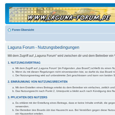
Foren-Übersicht
Laguna Forum - Nutzungsbedingungen
Mit dem Zugriff auf „Laguna Forum“ wird zwischen dir und dem Betreiber ein
1. NUTZUNGSVERTRAG
Mit dem Zugriff auf „Laguna Forum“ (im Folgenden „das Board“) schließt du einen N
Wenn du mit diesen Regelungen nicht einverstanden bist, so darfst du das Board nic
Der Nutzungsvertrag wird auf unbestimmte Zeit geschlossen und kann von beiden Se
2. EINRÄUMUNG VON NUTZUNGSRECHTEN
Mit dem Erstellen eines Beitrags erteilst du dem Betreiber ein einfaches, zeitlich
Das Nutzungsrecht nach Punkt 2, Unterpunkt a bleibt auch nach Kündigung des N
3. PFLICHTEN DES NUTZERS
Du erklärst mit der Erstellung eines Beitrags, dass er keine Inhalte enthält, die g
verwenden.
Der Betreiber des Boards übt das Hausrecht aus. Bei Verstößen gegen diese Nutzu
ein Hausverbot erteilen.