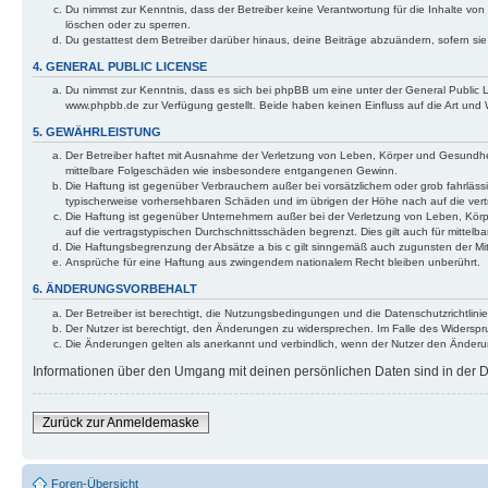
Du nimmst zur Kenntnis, dass der Betreiber keine Verantwortung für die Inhalte von 
löschen oder zu sperren.
Du gestattest dem Betreiber darüber hinaus, deine Beiträge abzuändern, sofern si
4. GENERAL PUBLIC LICENSE
Du nimmst zur Kenntnis, dass es sich bei phpBB um eine unter der General Public
www.phpbb.de zur Verfügung gestellt. Beide haben keinen Einfluss auf die Art und
5. GEWÄHRLEISTUNG
Der Betreiber haftet mit Ausnahme der Verletzung von Leben, Körper und Gesundheit u
mittelbare Folgeschäden wie insbesondere entgangenen Gewinn.
Die Haftung ist gegenüber Verbrauchern außer bei vorsätzlichem oder grob fahrläss
typischerweise vorhersehbaren Schäden und im übrigen der Höhe nach auf die vert
Die Haftung ist gegenüber Unternehmern außer bei der Verletzung von Leben, Körp
auf die vertragstypischen Durchschnittsschäden begrenzt. Dies gilt auch für mitt
Die Haftungsbegrenzung der Absätze a bis c gilt sinngemäß auch zugunsten der Mita
Ansprüche für eine Haftung aus zwingendem nationalem Recht bleiben unberührt.
6. ÄNDERUNGSVORBEHALT
Der Betreiber ist berechtigt, die Nutzungsbedingungen und die Datenschutzrichtlinie
Der Nutzer ist berechtigt, den Änderungen zu widersprechen. Im Falle des Widerspr
Die Änderungen gelten als anerkannt und verbindlich, wenn der Nutzer den Änder
Informationen über den Umgang mit deinen persönlichen Daten sind in der Da
Zurück zur Anmeldemaske
Foren-Übersicht