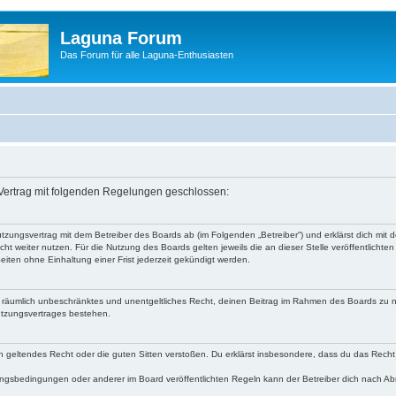
Laguna Forum
Das Forum für alle Laguna-Enthusiasten
 Vertrag mit folgenden Regelungen geschlossen:
utzungsvertrag mit dem Betreiber des Boards ab (im Folgenden „Betreiber“) und erklärst dich m
ht weiter nutzen. Für die Nutzung des Boards gelten jeweils die an dieser Stelle veröffentlichte
iten ohne Einhaltung einer Frist jederzeit gekündigt werden.
 und räumlich unbeschränktes und unentgeltliches Recht, deinen Beitrag im Rahmen des Boards zu 
utzungsvertrages bestehen.
egen geltendes Recht oder die guten Sitten verstoßen. Du erklärst insbesondere, dass du das Recht
ngsbedingungen oder anderer im Board veröffentlichten Regeln kann der Betreiber dich nach A