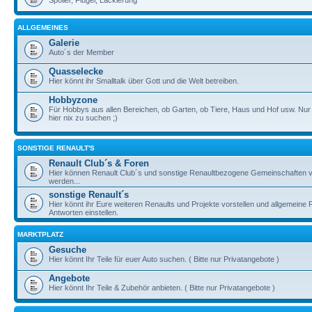
Spoiler, Flügel, Lackierung
ALLGEMEINES
Galerie
Auto´s der Member
Quasselecke
Hier könnt ihr Smalltalk über Gott und die Welt betreiben.
Hobbyzone
Für Hobbys aus allen Bereichen, ob Garten, ob Tiere, Haus und Hof usw. Nur
hier nix zu suchen ;)
SONSTIGE RENAULT'S
Renault Club´s & Foren
Hier können Renault Club´s und sonstige Renaultbezogene Gemeinschaften vo
werden...
sonstige Renault´s
Hier könnt ihr Eure weiteren Renaults und Projekte vorstellen und allgemeine
Antworten einstellen.
MARKTPLATZ
Gesuche
Hier könnt Ihr Teile für euer Auto suchen. ( Bitte nur Privatangebote )
Angebote
Hier könnt Ihr Teile & Zubehör anbieten. ( Bitte nur Privatangebote )