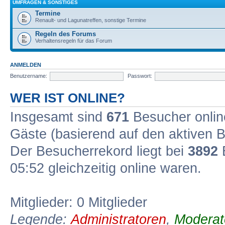
UMFRAGEN & SONSTIGES
Termine
Renault- und Lagunatreffen, sonstige Termine
Regeln des Forums
Verhaltensregeln für das Forum
ANMELDEN
Benutzername:
Passwort:
WER IST ONLINE?
Insgesamt sind
671
Besucher online
Gäste (basierend auf den aktiven B
Der Besucherrekord liegt bei
3892
B
05:52 gleichzeitig online waren.
Mitglieder: 0 Mitglieder
Legende:
Administratoren
,
Moderat