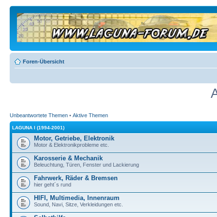
Foren-Übersicht
A
Unbeantwortete Themen
•
Aktive Themen
LAGUNA I (1994-2001)
Motor, Getriebe, Elektronik
Motor & Elektronikprobleme etc.
Karosserie & Mechanik
Beleuchtung, Türen, Fenster und Lackierung
Fahrwerk, Räder & Bremsen
hier geht´s rund
HIFI, Multimedia, Innenraum
Sound, Navi, Sitze, Verkleidungen etc.