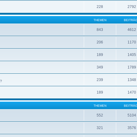
228
2792
THEMEN
BEITRÄ
843
4612
206
1170
189
1405
349
1789
239
1348
 ?
189
1470
THEMEN
BEITRÄ
552
5104
321
3576