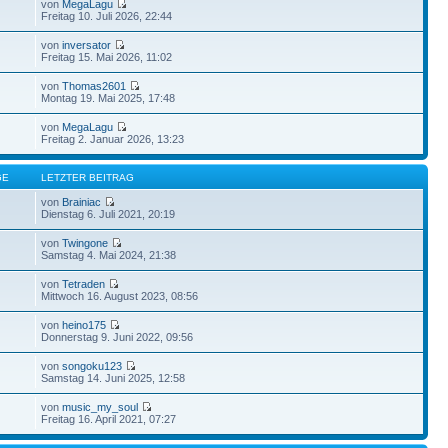
von
MegaLagu
Freitag 10. Juli 2026, 22:44
von
inversator
Freitag 15. Mai 2026, 11:02
von
Thomas2601
Montag 19. Mai 2025, 17:48
von
MegaLagu
Freitag 2. Januar 2026, 13:23
GE
LETZTER BEITRAG
von
Brainiac
Dienstag 6. Juli 2021, 20:19
von
Twingone
Samstag 4. Mai 2024, 21:38
von
Tetraden
Mittwoch 16. August 2023, 08:56
von
heino175
Donnerstag 9. Juni 2022, 09:56
von
songoku123
Samstag 14. Juni 2025, 12:58
von
music_my_soul
Freitag 16. April 2021, 07:27