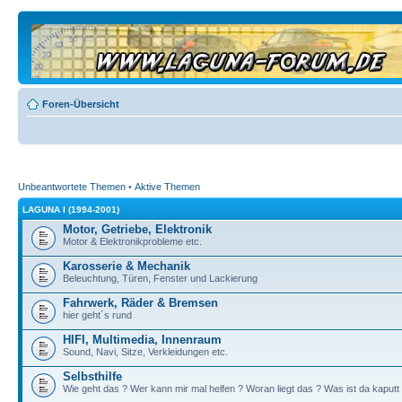
Foren-Übersicht
Unbeantwortete Themen
•
Aktive Themen
LAGUNA I (1994-2001)
Motor, Getriebe, Elektronik
Motor & Elektronikprobleme etc.
Karosserie & Mechanik
Beleuchtung, Türen, Fenster und Lackierung
Fahrwerk, Räder & Bremsen
hier geht´s rund
HIFI, Multimedia, Innenraum
Sound, Navi, Sitze, Verkleidungen etc.
Selbsthilfe
Wie geht das ? Wer kann mir mal helfen ? Woran liegt das ? Was ist da kaputt