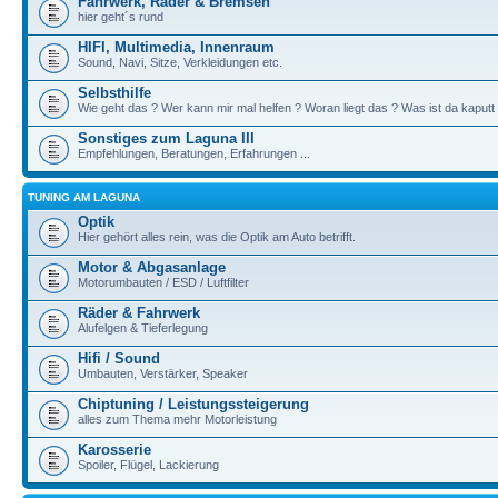
Fahrwerk, Räder & Bremsen
hier geht´s rund
HIFI, Multimedia, Innenraum
Sound, Navi, Sitze, Verkleidungen etc.
Selbsthilfe
Wie geht das ? Wer kann mir mal helfen ? Woran liegt das ? Was ist da kaputt
Sonstiges zum Laguna III
Empfehlungen, Beratungen, Erfahrungen ...
TUNING AM LAGUNA
Optik
Hier gehört alles rein, was die Optik am Auto betrifft.
Motor & Abgasanlage
Motorumbauten / ESD / Luftfilter
Räder & Fahrwerk
Alufelgen & Tieferlegung
Hifi / Sound
Umbauten, Verstärker, Speaker
Chiptuning / Leistungssteigerung
alles zum Thema mehr Motorleistung
Karosserie
Spoiler, Flügel, Lackierung