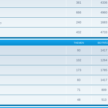
381
4336
666
4960
240
1683
 ?
432
4733
THEMEN
BEITRÄ
93
1417
102
1264
173
1785
83
1417
71
809
48
513