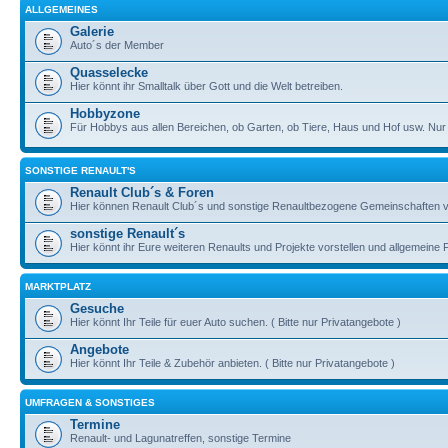
ALLGEMEINES
Galerie
Auto´s der Member
Quasselecke
Hier könnt ihr Smalltalk über Gott und die Welt betreiben.
Hobbyzone
Für Hobbys aus allen Bereichen, ob Garten, ob Tiere, Haus und Hof usw. Nur A
SONSTIGE RENAULT'S
Renault Club´s & Foren
Hier können Renault Club´s und sonstige Renaultbezogene Gemeinschaften vo
sonstige Renault´s
Hier könnt ihr Eure weiteren Renaults und Projekte vorstellen und allgemeine 
MARKTPLATZ
Gesuche
Hier könnt Ihr Teile für euer Auto suchen. ( Bitte nur Privatangebote )
Angebote
Hier könnt Ihr Teile & Zubehör anbieten. ( Bitte nur Privatangebote )
UMFRAGEN & SONSTIGES
Termine
Renault- und Lagunatreffen, sonstige Termine