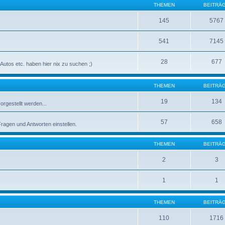
THEMEN
BEITRÄ
145
5767
541
7145
28
677
utos etc. haben hier nix zu suchen ;)
THEMEN
BEITRÄ
19
134
rgestellt werden...
57
658
Fragen und Antworten einstellen.
THEMEN
BEITRÄ
2
3
1
1
THEMEN
BEITRÄ
110
1716