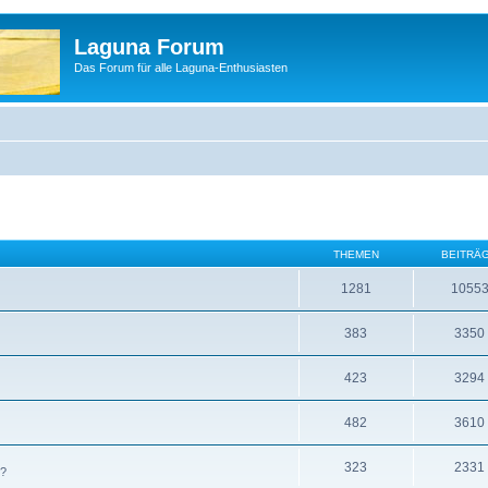
Laguna Forum
Das Forum für alle Laguna-Enthusiasten
THEMEN
BEITRÄ
1281
1055
383
3350
423
3294
482
3610
323
2331
 ?