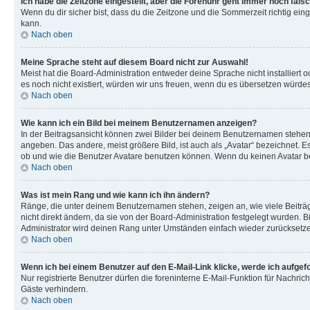
Ich habe die Zeitzone eingestellt, aber die Forenuhr geht immer noch falsc
Wenn du dir sicher bist, dass du die Zeitzone und die Sommerzeit richtig eing
kann.
Nach oben
Meine Sprache steht auf diesem Board nicht zur Auswahl!
Meist hat die Board-Administration entweder deine Sprache nicht installiert o
es noch nicht existiert, würden wir uns freuen, wenn du es übersetzen würd
Nach oben
Wie kann ich ein Bild bei meinem Benutzernamen anzeigen?
In der Beitragsansicht können zwei Bilder bei deinem Benutzernamen stehen. 
angeben. Das andere, meist größere Bild, ist auch als „Avatar“ bezeichnet. E
ob und wie die Benutzer Avatare benutzen können. Wenn du keinen Avatar ben
Nach oben
Was ist mein Rang und wie kann ich ihn ändern?
Ränge, die unter deinem Benutzernamen stehen, zeigen an, wie viele Beiträg
nicht direkt ändern, da sie von der Board-Administration festgelegt wurden.
Administrator wird deinen Rang unter Umständen einfach wieder zurücksetz
Nach oben
Wenn ich bei einem Benutzer auf den E-Mail-Link klicke, werde ich aufgef
Nur registrierte Benutzer dürfen die foreninterne E-Mail-Funktion für Nachr
Gäste verhindern.
Nach oben