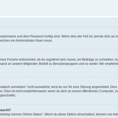
utzername und dein Passwort richtig sind. Wenn dies der Fall ist, wende dich an ei
welches ein Administrator lösen muss.
es Forums entscheidet, ob du registriert sein musst, um Beiträge zu schreiben. Auf j
sand an andere Mitglieder, Beitritt zu Benutzergruppen und so weiter. Wir empfehlen 
isch anmelden“ nicht auswählst, wirst du nur für eine Sitzung angemeldet. Dies 
Dies ist nicht empfehlenswert, wenn du dich an einem öffentlichen Computer, zum 
geschaltet.
taucht?
 „Verbirg meinen Online-Status“. Wenn du diese Option einschaltest, können nur Ad