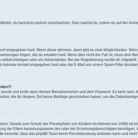
mitteilen, du kannst es jedoch zurücksetzen. Dies machst du, indem du auf der Anm
swort eingegeben hast. Wenn diese stimmen, dann gibt es zwei Möglichkeiten. Wen
eisungen folgen, die du erhalten hast. Wenn dies nicht der Fall ist, muss dein Ben
lbst erledigen oder ein Administrator. Bei der Registrierung wurde dir mitgeteilt, 
-Adresse korrekt eingegeben hast oder die E-Mail von einem Spam-Filter blockiert
elden?!
andt wurde und prüfe dann deinen Benutzernamen und dein Passwort. Es kann sein,
utzer, die für längere Zeit keine Beiträge geschrieben haben, um die Datenbankgrö
sch: Gesetz zum Schutz der Privatsphäre von Kindern im Internet von 1998) ist ei
ng der Eltern beziehungsweise des oder der Erziehungsberechtigten benötigen. Wenn
. Bitte beachte, dass das phpBB-Team keine Rechtsberatung anbieten kann und nicht d