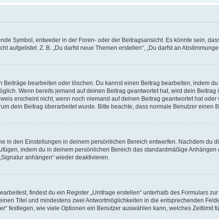
e Symbol, entweder in der Foren- oder der Beitragsansicht. Es könnte sein, dass e
ht aufgelistet. Z. B. „Du darfst neue Themen erstellen“, „Du darfst an Abstimmung
n Beiträge bearbeiten oder löschen. Du kannst einen Beitrag bearbeiten, indem du
möglich. Wenn bereits jemand auf deinen Beitrag geantwortet hat, wird dein Beitra
nweis erscheint nicht, wenn noch niemand auf deinen Beitrag geantwortet hat oder 
 warum dein Beitrag überarbeitet wurde. Bitte beachte, dass normale Benutzer einen
e in den Einstellungen in deinem persönlichen Bereich entwerfen. Nachdem du die 
zufügen, indem du in deinem persönlichen Bereich das standardmäßige Anhängen d
 „Signatur anhängen“ wieder deaktivieren.
beitest, findest du ein Register „Umfrage erstellen“ unterhalb des Formulars zur 
t einen Titel und mindestens zwei Antwortmöglichkeiten in die entsprechenden Felde
r“ festlegen, wie viele Optionen ein Benutzer auswählen kann, welches Zeitlimit fü