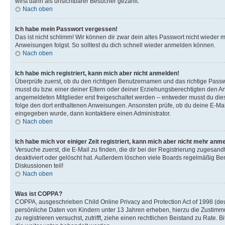
wirst dann als unsichtbarer Besucher gezählt.
Nach oben
Ich habe mein Passwort vergessen!
Das ist nicht schlimm! Wir können dir zwar dein altes Passwort nicht wieder 
Anweisungen folgst. So solltest du dich schnell wieder anmelden können.
Nach oben
Ich habe mich registriert, kann mich aber nicht anmelden!
Überprüfe zuerst, ob du den richtigen Benutzernamen und das richtige Pas
musst du bzw. einer deiner Eltern oder deiner Erziehungsberechtigten den Anw
angemeldeten Mitglieder erst freigeschaltet werden – entweder musst du dies se
folge den dort enthaltenen Anweisungen. Ansonsten prüfe, ob du deine E-Mail
eingegeben wurde, dann kontaktiere einen Administrator.
Nach oben
Ich habe mich vor einiger Zeit registriert, kann mich aber nicht mehr anm
Versuche zuerst, die E-Mail zu finden, die dir bei der Registrierung zuges
deaktiviert oder gelöscht hat. Außerdem löschen viele Boards regelmäßig Ben
Diskussionen teil!
Nach oben
Was ist COPPA?
COPPA, ausgeschrieben Child Online Privacy and Protection Act of 1998 (deut
persönliche Daten von Kindern unter 13 Jahren erheben, hierzu die Zustimmu
zu registrieren versuchst, zutrifft, ziehe einen rechtlichen Beistand zu Rate