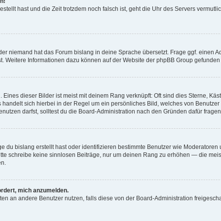
h!
estellt hast und die Zeit trotzdem noch falsch ist, geht die Uhr des Servers vermutl
der niemand hat das Forum bislang in deine Sprache übersetzt. Frage ggf. einen Adm
est. Weitere Informationen dazu können auf der Website der phpBB Group gefunden
Eines dieser Bilder ist meist mit deinem Rang verknüpft: Oft sind dies Sterne, Kä
s handelt sich hierbei in der Regel um ein persönliches Bild, welches von Benutzer
utzen darfst, solltest du die Board-Administration nach den Gründen dafür fragen
e du bislang erstellt hast oder identifizieren bestimmte Benutzer wie Moderatore
 Bitte schreibe keine sinnlosen Beiträge, nur um deinen Rang zu erhöhen — die mei
en.
ordert, mich anzumelden.
ichten an andere Benutzer nutzen, falls diese von der Board-Administration freige