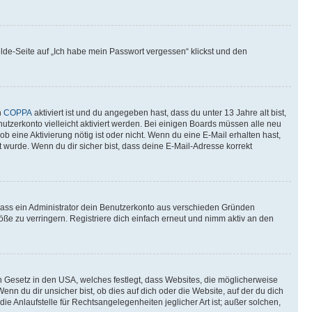
elde-Seite auf „Ich habe mein Passwort vergessen“ klickst und den
n
COPPA
aktiviert ist und du angegeben hast, dass du unter 13 Jahre alt bist,
utzerkonto vielleicht aktiviert werden. Bei einigen Boards müssen alle neu
ob eine Aktivierung nötig ist oder nicht. Wenn du eine E-Mail erhalten hast,
 wurde. Wenn du dir sicher bist, dass deine E-Mail-Adresse korrekt
 dass ein Administrator dein Benutzerkonto aus verschieden Gründen
ße zu verringern. Registriere dich einfach erneut und nimm aktiv an den
n Gesetz in den USA, welches festlegt, dass Websites, die möglicherweise
 du dir unsicher bist, ob dies auf dich oder die Website, auf der du dich
ie Anlaufstelle für Rechtsangelegenheiten jeglicher Art ist; außer solchen,