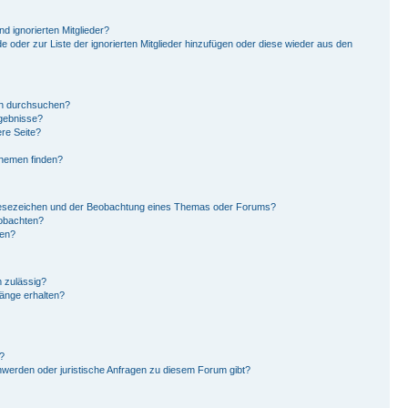
d ignorierten Mitglieder?
de oder zur Liste der ignorierten Mitglieder hinzufügen oder diese wieder aus den
en durchsuchen?
rgebnisse?
re Seite?
Themen finden?
Lesezeichen und der Beobachtung eines Themas oder Forums?
eobachten?
gen?
 zulässig?
hänge erhalten?
?
hwerden oder juristische Anfragen zu diesem Forum gibt?