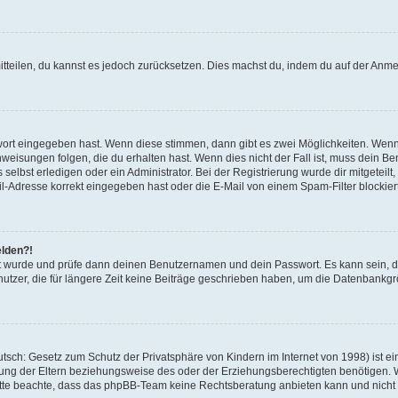
mitteilen, du kannst es jedoch zurücksetzen. Dies machst du, indem du auf der Anm
swort eingegeben hast. Wenn diese stimmen, dann gibt es zwei Möglichkeiten. Wen
eisungen folgen, die du erhalten hast. Wenn dies nicht der Fall ist, muss dein Ben
lbst erledigen oder ein Administrator. Bei der Registrierung wurde dir mitgeteilt, 
-Adresse korrekt eingegeben hast oder die E-Mail von einem Spam-Filter blockiert
elden?!
andt wurde und prüfe dann deinen Benutzernamen und dein Passwort. Es kann sein,
utzer, die für längere Zeit keine Beiträge geschrieben haben, um die Datenbankgrö
sch: Gesetz zum Schutz der Privatsphäre von Kindern im Internet von 1998) ist ei
ng der Eltern beziehungsweise des oder der Erziehungsberechtigten benötigen. Wenn
. Bitte beachte, dass das phpBB-Team keine Rechtsberatung anbieten kann und nicht d