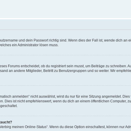
utzername und dein Passwort richtig sind. Wenn dies der Fall ist, wende dich an ei
welches ein Administrator lösen muss.
es Forums entscheidet, ob du registriert sein musst, um Beiträge zu schreiben. Auf j
sand an andere Mitglieder, Beitritt zu Benutzergruppen und so weiter. Wir empfehlen 
isch anmelden“ nicht auswählst, wirst du nur für eine Sitzung angemeldet. Dies 
Dies ist nicht empfehlenswert, wenn du dich an einem öffentlichen Computer, zum 
geschaltet.
taucht?
 „Verbirg meinen Online-Status“. Wenn du diese Option einschaltest, können nur Ad