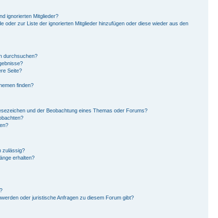
d ignorierten Mitglieder?
de oder zur Liste der ignorierten Mitglieder hinzufügen oder diese wieder aus den
en durchsuchen?
rgebnisse?
re Seite?
Themen finden?
Lesezeichen und der Beobachtung eines Themas oder Forums?
eobachten?
gen?
 zulässig?
hänge erhalten?
?
hwerden oder juristische Anfragen zu diesem Forum gibt?