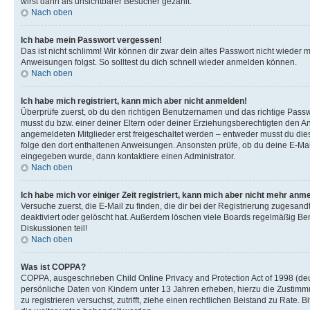
wirst dann als unsichtbarer Besucher gezählt.
Nach oben
Ich habe mein Passwort vergessen!
Das ist nicht schlimm! Wir können dir zwar dein altes Passwort nicht wieder 
Anweisungen folgst. So solltest du dich schnell wieder anmelden können.
Nach oben
Ich habe mich registriert, kann mich aber nicht anmelden!
Überprüfe zuerst, ob du den richtigen Benutzernamen und das richtige Pas
musst du bzw. einer deiner Eltern oder deiner Erziehungsberechtigten den Anw
angemeldeten Mitglieder erst freigeschaltet werden – entweder musst du dies se
folge den dort enthaltenen Anweisungen. Ansonsten prüfe, ob du deine E-Mail
eingegeben wurde, dann kontaktiere einen Administrator.
Nach oben
Ich habe mich vor einiger Zeit registriert, kann mich aber nicht mehr anm
Versuche zuerst, die E-Mail zu finden, die dir bei der Registrierung zuges
deaktiviert oder gelöscht hat. Außerdem löschen viele Boards regelmäßig Ben
Diskussionen teil!
Nach oben
Was ist COPPA?
COPPA, ausgeschrieben Child Online Privacy and Protection Act of 1998 (deut
persönliche Daten von Kindern unter 13 Jahren erheben, hierzu die Zustimmu
zu registrieren versuchst, zutrifft, ziehe einen rechtlichen Beistand zu Rate