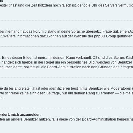
h!
estellt hast und die Zeit trotzdem noch falsch ist, geht die Uhr des Servers vermutl
der niemand hat das Forum bislang in deine Sprache übersetzt. Frage ggf. einen Adm
est. Weitere Informationen dazu können auf der Website der phpBB Group gefunden
Eines dieser Bilder ist meist mit deinem Rang verknüpft: Oft sind dies Sterne, Kä
s handelt sich hierbei in der Regel um ein persönliches Bild, welches von Benutzer
utzen darfst, solltest du die Board-Administration nach den Gründen dafür fragen
e du bislang erstellt hast oder identifizieren bestimmte Benutzer wie Moderatore
 Bitte schreibe keine sinnlosen Beiträge, nur um deinen Rang zu erhöhen — die mei
en.
ordert, mich anzumelden.
ichten an andere Benutzer nutzen, falls diese von der Board-Administration freige