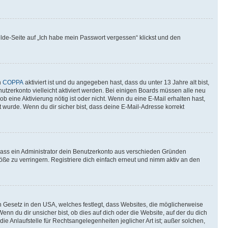
elde-Seite auf „Ich habe mein Passwort vergessen“ klickst und den
n
COPPA
aktiviert ist und du angegeben hast, dass du unter 13 Jahre alt bist,
utzerkonto vielleicht aktiviert werden. Bei einigen Boards müssen alle neu
ob eine Aktivierung nötig ist oder nicht. Wenn du eine E-Mail erhalten hast,
 wurde. Wenn du dir sicher bist, dass deine E-Mail-Adresse korrekt
 dass ein Administrator dein Benutzerkonto aus verschieden Gründen
ße zu verringern. Registriere dich einfach erneut und nimm aktiv an den
n Gesetz in den USA, welches festlegt, dass Websites, die möglicherweise
 du dir unsicher bist, ob dies auf dich oder die Website, auf der du dich
ie Anlaufstelle für Rechtsangelegenheiten jeglicher Art ist; außer solchen,