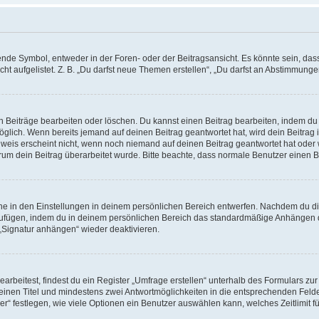
e Symbol, entweder in der Foren- oder der Beitragsansicht. Es könnte sein, dass e
ht aufgelistet. Z. B. „Du darfst neue Themen erstellen“, „Du darfst an Abstimmung
n Beiträge bearbeiten oder löschen. Du kannst einen Beitrag bearbeiten, indem du
möglich. Wenn bereits jemand auf deinen Beitrag geantwortet hat, wird dein Beitra
nweis erscheint nicht, wenn noch niemand auf deinen Beitrag geantwortet hat oder 
 warum dein Beitrag überarbeitet wurde. Bitte beachte, dass normale Benutzer einen
e in den Einstellungen in deinem persönlichen Bereich entwerfen. Nachdem du die 
zufügen, indem du in deinem persönlichen Bereich das standardmäßige Anhängen d
 „Signatur anhängen“ wieder deaktivieren.
beitest, findest du ein Register „Umfrage erstellen“ unterhalb des Formulars zur 
t einen Titel und mindestens zwei Antwortmöglichkeiten in die entsprechenden Felde
r“ festlegen, wie viele Optionen ein Benutzer auswählen kann, welches Zeitlimit fü