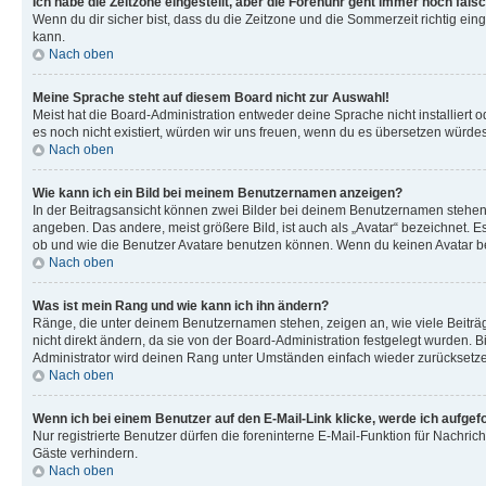
Ich habe die Zeitzone eingestellt, aber die Forenuhr geht immer noch falsc
Wenn du dir sicher bist, dass du die Zeitzone und die Sommerzeit richtig eing
kann.
Nach oben
Meine Sprache steht auf diesem Board nicht zur Auswahl!
Meist hat die Board-Administration entweder deine Sprache nicht installiert o
es noch nicht existiert, würden wir uns freuen, wenn du es übersetzen würd
Nach oben
Wie kann ich ein Bild bei meinem Benutzernamen anzeigen?
In der Beitragsansicht können zwei Bilder bei deinem Benutzernamen stehen. 
angeben. Das andere, meist größere Bild, ist auch als „Avatar“ bezeichnet. E
ob und wie die Benutzer Avatare benutzen können. Wenn du keinen Avatar ben
Nach oben
Was ist mein Rang und wie kann ich ihn ändern?
Ränge, die unter deinem Benutzernamen stehen, zeigen an, wie viele Beiträg
nicht direkt ändern, da sie von der Board-Administration festgelegt wurden.
Administrator wird deinen Rang unter Umständen einfach wieder zurücksetz
Nach oben
Wenn ich bei einem Benutzer auf den E-Mail-Link klicke, werde ich aufgef
Nur registrierte Benutzer dürfen die foreninterne E-Mail-Funktion für Nachr
Gäste verhindern.
Nach oben