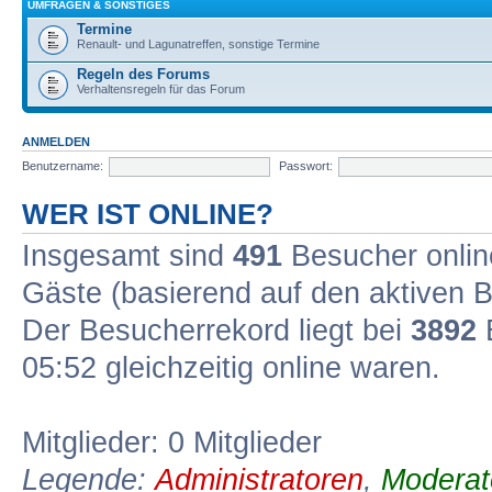
UMFRAGEN & SONSTIGES
Termine
Renault- und Lagunatreffen, sonstige Termine
Regeln des Forums
Verhaltensregeln für das Forum
ANMELDEN
Benutzername:
Passwort:
WER IST ONLINE?
Insgesamt sind
491
Besucher online
Gäste (basierend auf den aktiven B
Der Besucherrekord liegt bei
3892
B
05:52 gleichzeitig online waren.
Mitglieder: 0 Mitglieder
Legende:
Administratoren
,
Moderat