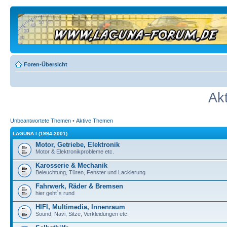
Foren-Übersicht
Ak
Unbeantwortete Themen
•
Aktive Themen
LAGUNA I (1994-2001)
Motor, Getriebe, Elektronik
Motor & Elektronikprobleme etc.
Karosserie & Mechanik
Beleuchtung, Türen, Fenster und Lackierung
Fahrwerk, Räder & Bremsen
hier geht´s rund
HIFI, Multimedia, Innenraum
Sound, Navi, Sitze, Verkleidungen etc.