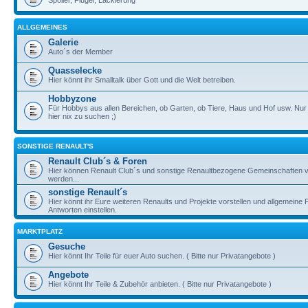
Spoiler, Flügel, Lackierung
ALLGEMEINES
Galerie
Auto´s der Member
Quasselecke
Hier könnt ihr Smalltalk über Gott und die Welt betreiben.
Hobbyzone
Für Hobbys aus allen Bereichen, ob Garten, ob Tiere, Haus und Hof usw. Nur
hier nix zu suchen ;)
SONSTIGE RENAULT'S
Renault Club´s & Foren
Hier können Renault Club´s und sonstige Renaultbezogene Gemeinschaften vo
werden...
sonstige Renault´s
Hier könnt ihr Eure weiteren Renaults und Projekte vorstellen und allgemeine
Antworten einstellen.
MARKTPLATZ
Gesuche
Hier könnt Ihr Teile für euer Auto suchen. ( Bitte nur Privatangebote )
Angebote
Hier könnt Ihr Teile & Zubehör anbieten. ( Bitte nur Privatangebote )